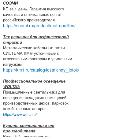
СОЭМИ
КП за 1 день. Гарантия высокого
качества и оптимальных цен от
российского производителя.
https://soemi.ru/product/metropoliten/
Тех.решения для нефтегазовой
отрасти
Металлические кабельные лотки
СИСТЕМА КМ® устойчивые к
агрессивным факторам и усиленным
нагрузкам
https://km1.ru/catalog/lestnichnyj_lotok/
Профессиональное освещение
WOLTA®
Промышленные светильники для
освещения складских помещений,
производственных цехов, парковок,
хозяйственных ангаров.
https://www.wolta.ru/
Купить светильники от
производителя
PromLED - производитель