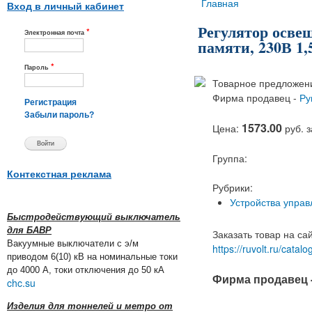
Вы здесь
Главная
Вход в личный кабинет
Регулятор осве
*
Электронная почта
памяти, 230В 1,
*
Пароль
Товарное предложени
Фирма продавец -
Ру
Регистрация
Забыли пароль?
1573.00
Цена:
руб. 
Группа:
Контекстная реклама
Рубрики:
Устройства управ
Быстродействующий выключатель
для БАВР
Заказать товар на са
Вакуумные выключатели с э/м
https://ruvolt.ru/cata
приводом 6(10) кВ на номинальные токи
до 4000 А, токи отключения до 50 кА
Фирма продавец 
chc.su
Изделия для тоннелей и метро от