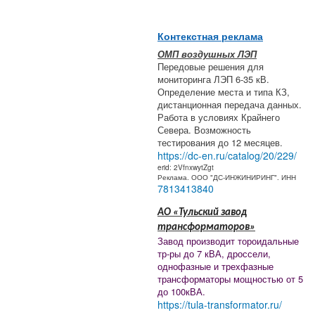
Контекстная реклама
ОМП воздушных ЛЭП
Передовые решения для
мониторинга ЛЭП 6-35 кВ.
Определение места и типа КЗ,
дистанционная передача данных.
Работа в условиях Крайнего
Севера. Возможность
тестирования до 12 месяцев.
https://dc-en.ru/catalog/20/229/
erid: 2VfnxwytZgt
Реклама. ООО "ДС-ИНЖИНИРИНГ". ИНН
7813413840
АО «Тульский завод
трансформаторов»
Завод производит тороидальные
тр-ры до 7 кВА, дроссели,
однофазные и трехфазные
трансформаторы мощностью от 5
до 100кВА.
https://tula-transformator.ru/