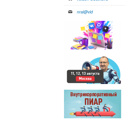
nral@vld