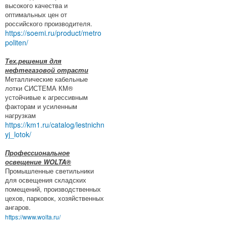
высокого качества и
оптимальных цен от
российского производителя.
https://soemi.ru/product/metro
politen/
Тех.решения для
нефтегазовой отрасти
Металлические кабельные
лотки СИСТЕМА КМ®
устойчивые к агрессивным
факторам и усиленным
нагрузкам
https://km1.ru/catalog/lestnichn
yj_lotok/
Профессиональное
освещение WOLTA®
Промышленные светильники
для освещения складских
помещений, производственных
цехов, парковок, хозяйственных
ангаров.
https://www.wolta.ru/