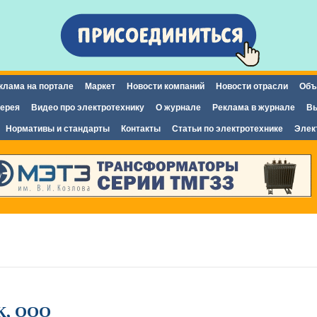
Перейти к
основному
содержанию
клама на портале
Маркет
Новости компаний
Новости отрасли
Объ
ерея
Видео про электротехнику
О журнале
Реклама в журнале
Вы
Нормативы и стандарты
Контакты
Статьи по электротехнике
Элек
К, ООО