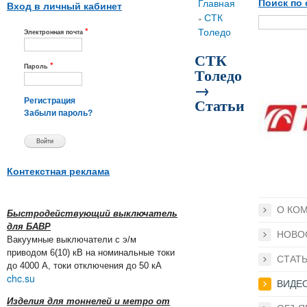
Вы здесь
Главная
Поиск по 
Вход в личный кабинет
СТК
»
*
Толедо
Электронная почта
СТК
*
Пароль
Толедо
→
Статьи
Регистрация
Забыли пароль?
Контекстная реклама
О КО
Быстродействующий выключатель
для БАВР
НОВО
Вакуумные выключатели с э/м
приводом 6(10) кВ на номинальные токи
СТАТ
до 4000 А, токи отключения до 50 кА
chc.su
ВИДЕ
Изделия для тоннелей и метро от