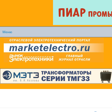
Перейти к
основному
содержанию
Меню
Главное меню