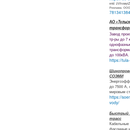
erid: 2Vfnxwyt
Реклама. ОО
78134138
АО «Тульск
трансфор
Завод прои
тр-ры до 7 
однофазны
трансформ
до 100кВА.
https://tula
Шинопрово
СОЭМИ
Энергоэфф
до 7500 А,
мировым ст
https://soe
vody/
Быстрый 
трасс
Кабельные 
фасонные и