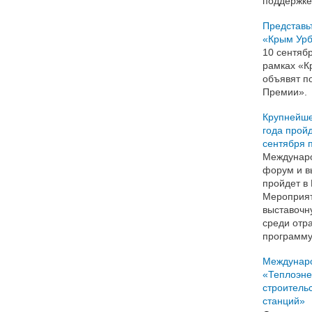
поддержке
Представь
«Крым Урб
10 сентяб
рамках «К
объявят п
Премии».
Крупнейше
года пройд
сентября п
Междунар
форум и в
пройдет в 
Мероприят
выставочн
среди отр
программу
Междунар
«Теплоэне
строитель
станций»