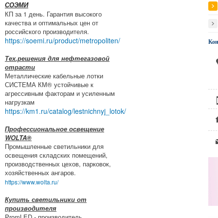
СОЭМИ
КП за 1 день. Гарантия высокого
качества и оптимальных цен от
российского производителя.
https://soemi.ru/product/metropoliten/
Ко
Тех.решения для нефтегазовой
отрасти
Металлические кабельные лотки
СИСТЕМА КМ® устойчивые к
агрессивным факторам и усиленным
нагрузкам
https://km1.ru/catalog/lestnichnyj_lotok/
Профессиональное освещение
WOLTA®
Промышленные светильники для
освещения складских помещений,
производственных цехов, парковок,
хозяйственных ангаров.
https://www.wolta.ru/
Купить светильники от
производителя
PromLED - производитель