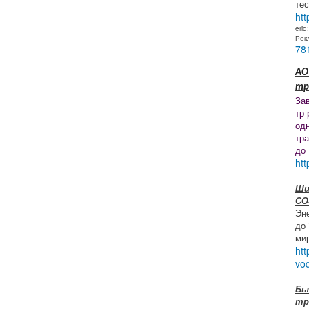
тес
htt
erid
Рек
78
АО
тр
За
тр-
од
тр
до
htt
Ши
СО
Эн
до
ми
htt
vo
Бы
тр