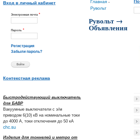
Вы здесь
Главная
По
»
Вход в личный кабинет
Рувольт
*
Электронная почта
Рувольт →
Объявления
*
Пароль
Регистрация
Забыли пароль?
Контекстная реклама
Быстродействующий выключатель
для БАВР
Вакуумные выключатели с э/м
приводом 6(10) кВ на номинальные токи
до 4000 А, токи отключения до 50 кА
chc.su
Изделия для тоннелей и метро от