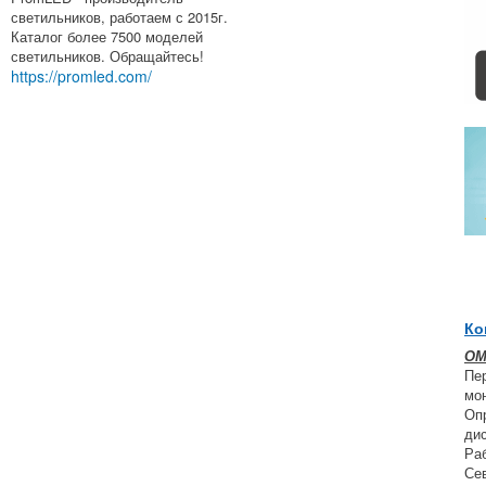
светильников, работаем с 2015г.
Каталог более 7500 моделей
светильников. Обращайтесь!
https://promled.com/
Ко
ОМ
Пе
мон
Оп
ди
Ра
Се