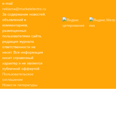
e-mail:
reklama@marketelectro.ru
За содержание новостей,
объявлений и
комментариев,
размещенных
пользователями сайта,
редакция журнала
ответственности не
несет. Вся информация
носит справочный
характер и не является
публичной оффертой.
Пользовательское
соглашение
Новости литературы