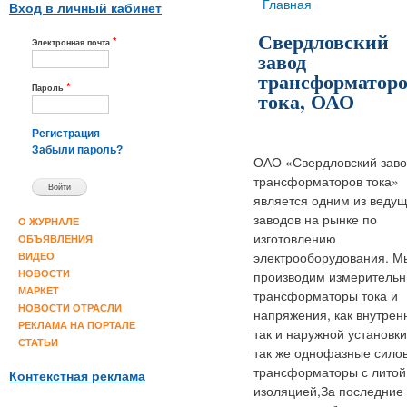
Вы здесь
Главная
Вход в личный кабинет
Свердловский
*
Электронная почта
завод
трансформатор
*
Пароль
тока, ОАО
Регистрация
Забыли пароль?
ОАО «Свердловский зав
трансформаторов тока»
является одним из веду
заводов на рынке по
О ЖУРНАЛЕ
изготовлению
ОБЪЯВЛЕНИЯ
электрооборудования. М
ВИДЕО
производим измеритель
НОВОСТИ
МАРКЕТ
трансформаторы тока и
НОВОСТИ ОТРАСЛИ
напряжения, как внутрен
РЕКЛАМА НА ПОРТАЛЕ
так и наружной установки
СТАТЬИ
так же однофазные сило
трансформаторы с литой
Контекстная реклама
изоляцией,За последние