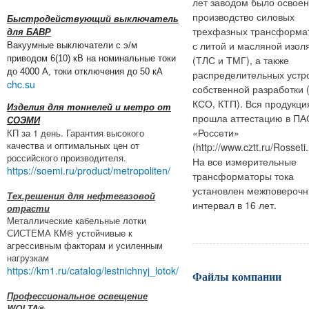
лет заводом было освое
производство силовых
Быстродействующий выключатель
трехфазных трансформа
для БАВР
с литой и масляной изол
Вакуумные выключатели с э/м
приводом 6(10) кВ на номинальные токи
(ТЛС и ТМГ), а также
до 4000 А, токи отключения до 50 кА
распределительных устр
chc.su
собственной разработки 
КСО, КТП). Вся продукци
Изделия для тоннелей и метро от
прошла аттестацию в ПА
СОЭМИ
«Россети»
КП за 1 день. Гарантия высокого
качества и оптимальных цен от
(http://www.cztt.ru/Rosseti.
российского производителя.
На все измерительные
https://soemi.ru/product/metropoliten/
трансформаторы тока
установлен межповероч
Тех.решения для нефтегазовой
интервал в 16 лет.
отрасти
Металлические кабельные лотки
СИСТЕМА КМ® устойчивые к
агрессивным факторам и усиленным
нагрузкам
https://km1.ru/catalog/lestnichnyj_lotok/
Файлы компании
Профессиональное освещение
WOLTA®