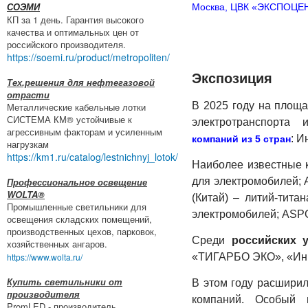
Москва, ЦВК «ЭКСПОЦЕН
СОЭМИ
КП за 1 день. Гарантия высокого
качества и оптимальных цен от
российского производителя.
https://soemi.ru/product/metropoliten/
Экспозиция
Тех.решения для нефтегазовой
отрасти
В 2025 году на площ
Металлические кабельные лотки
СИСТЕМА КМ® устойчивые к
электро­транс­порта
агрессивным факторам и усиленным
: И
компаний
из 5 стран
нагрузкам
https://km1.ru/catalog/lestnichnyj_lotok/
Наиболее известные 
Профессиональное освещение
для электро­моби­лей;
WOLTA®
(Китай) – литий-​тита
Промышленные светильники для
электро­мобилей; ASP
освещения складских помещений,
производственных цехов, парковок,
Среди
российских у
хозяйственных ангаров.
https://www.wolta.ru/
«ТИГАРБО ЭКО», «Инк
Купить светильники от
В этом году расшири­л
производителя
компаний. Особый 
PromLED - производитель