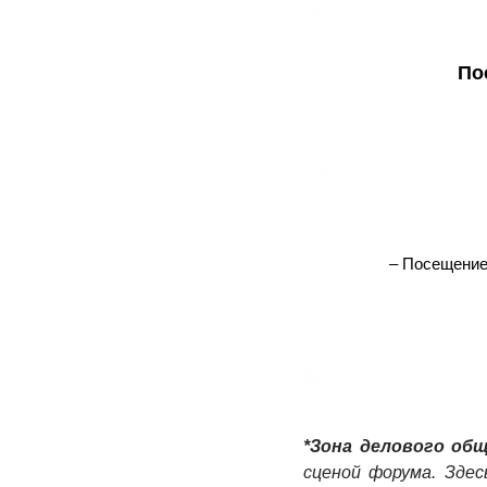
По
П
– Посещение
*Зона делового об
сценой форума. Зде