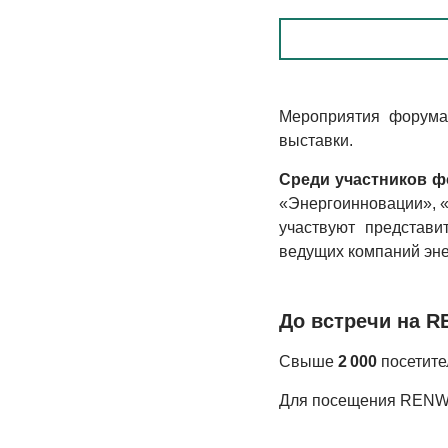
Мероприятия форума 
выставки.
Среди участников 
«Энергоинновации», 
участвуют предста­в
ведущих компаний энер
До встречи на 
Свыше
2 000
посетите­
Для посещения RENWE