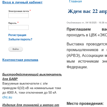
Вы здесь
Главная
Вход в личный кабинет
Ждем вас 22 ап
*
Электронная почта
*
Опубликовано пт, 04/18/2025 - 16:38 
Пароль
Приглашаем в
проходить
в ЦВК
«ЭК
Регистрация
Забыли пароль?
Выставка проводится
промышлен­ни­ков и п
(АРВЭ), Ассоциации ма
Контекстная реклама
мым источни­кам эн
Федерации.
Быстродействующий выключатель
для БАВР
Вакуумные выключатели с э/м
приводом 6(10) кВ на номинальные токи
до 4000 А, токи отключения до 50 кА
chc.su
Место проведения:
Изделия для тоннелей и метро от