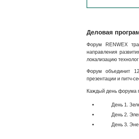
Деловая програ
Форум RENWEX тради
направле­ния развития
локализа­цию техноло­г
Форум объединит 12 
презента­ции и питч-​с
Каждый день форума 
•
День 1. Зел
•
День 2. Эл
•
День 3. Эн