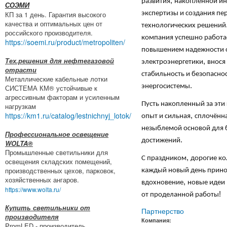
,
развития
накопленной и
СОЭМИ
КП за 1 день. Гарантия высокого
экспертизы и создания пе
качества и оптимальных цен от
технологических решений
российского производителя.
компания успешно работа
https://soemi.ru/product/metropoliten/
повышением надежности 
Тех.решения для нефтегазовой
,
электроэнергетики
внося
отрасти
стабильность и безопасно
Металлические кабельные лотки
.
энергосистемы
СИСТЕМА КМ® устойчивые к
агрессивным факторам и усиленным
Пусть накопленный за эти
нагрузкам
https://km1.ru/catalog/lestnichnyj_lotok/
,
опыт и сильная
сплочённа
незыблемой основой для 
Профессиональное освещение
.
достижений
WOLTA®
Промышленные светильники для
,
С праздником
дорогие ко
освещения складских помещений,
производственных цехов, парковок,
каждый новый день прино
хозяйственных ангаров.
,
вдохновение
новые идеи 
https://www.wolta.ru/
!
от проделанной работы
Купить светильники от
Партнерство
производителя
Компания:
PromLED - производитель