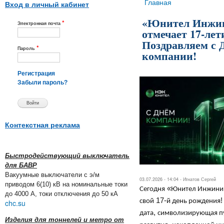
Вы здесь
Главная
Вход в личный кабинет
«Юнител Инжи
*
Электронная почта
отмечает 17-лет
Поздравляем с 
*
Пароль
компании!
Регистрация
Забыли пароль?
Контекстная реклама
Быстродействующий выключатель
для БАВР
Вакуумные выключатели с э/м
03.07.2026 - 14:04 -
Игнатов Сергей
приводом 6(10) кВ на номинальные токи
«
Сегодня
Юнител Инжини
до 4000 А, токи отключения до 50 кА
17-
свой
й день рождения
chc.su
,
дата
символизирующая пу
Изделия для тоннелей и метро от