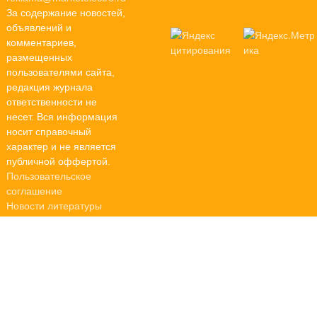
За содержание новостей,
объявлений и
комментариев,
размещенных
пользователями сайта,
редакция журнала
ответственности не
несет. Вся информация
носит справочный
характер и не является
публичной оффертой.
Пользовательское
соглашение
Новости литературы