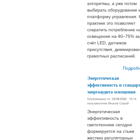
алгоритмы, а уже потом
выбирать оборудование 
платформу управления. 
практике это позволяет
сократить потребление н
освещение на 40–75% за
счёт LED, датчиков
присутствия, диммирова
грамотных расписаний.
Подроб
Энергетическая
эффективность и стандар
энергоаудита освещения
Опубликовано пт, 03/06/2026 - 15:14
пользователем
Игнатов Сергей
Энергетическая
эффективность в
светотехнике сегодня
формируется на стыке
жестких регуляторных