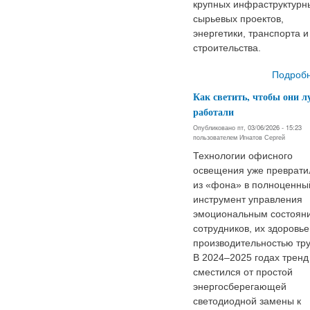
крупных инфраструктурн
сырьевых проектов,
энергетики, транспорта и
строительства.
Подроб
Как светить, чтобы они 
работали
Опубликовано пт, 03/06/2026 - 15:23
пользователем
Игнатов Сергей
Технологии офисного
освещения уже преврати
из «фона» в полноценны
инструмент управления
эмоциональным состоян
сотрудников, их здоровье
производительностью тру
В 2024–2025 годах тренд
сместился от простой
энергосберегающей
светодиодной замены к