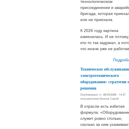
технологическом
присоединении и аварий
бригада, которая приеха
или не приехала.
К 2026 году картина
изменилась. И не потому,
кто-то так задумал, а пот
что иначе уже не работае
Подроб
Техническое обслуживани
электротехнического
оборудования: стратегии 
решения
Опубликовано чт, 06/04/2026 - 14:37
пользователем
Игнатов Сергей
В отрасли есть избитая
формула: «Оборудовани
служит ровно столько,
сколько за ним ухаживаю