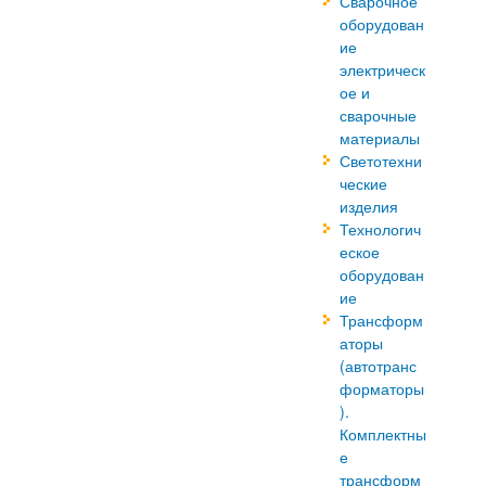
Сварочное
оборудован
ие
электрическ
ое и
сварочные
материалы
Светотехни
ческие
изделия
Технологич
еское
оборудован
ие
Трансформ
аторы
(автотранс
форматоры
).
Комплектны
е
трансформ