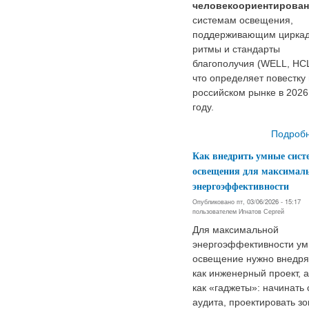
человекоориентирова
системам освещения,
поддерживающим цирка
ритмы и стандарты
благополучия (WELL, HCL
что определяет повестку 
российском рынке в 2026
году.
Подроб
Как внедрить умные сис
освещения для максимал
энергоэффективности
Опубликовано пт, 03/06/2026 - 15:17
пользователем
Игнатов Сергей
Для максимальной
энергоэффективности ум
освещение нужно внедря
как инженерный проект, а
как «гаджеты»: начинать 
аудита, проектировать зо