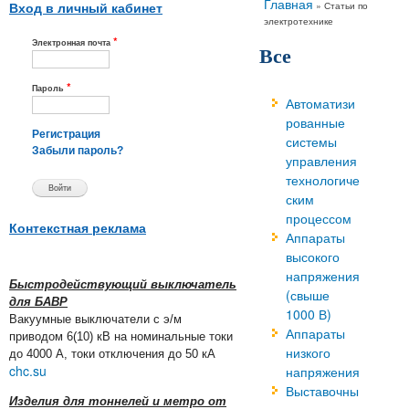
Вы здесь
Главная
»
Статьи по
Вход в личный кабинет
электротехнике
*
Электронная почта
Все
*
Пароль
Автоматизи
рованные
Регистрация
системы
Забыли пароль?
управления
технологиче
ским
процессом
Контекстная реклама
Аппараты
высокого
напряжения
Быстродействующий выключатель
(свыше
для БАВР
1000 В)
Вакуумные выключатели с э/м
Аппараты
приводом 6(10) кВ на номинальные токи
низкого
до 4000 А, токи отключения до 50 кА
chc.su
напряжения
Выставочны
Изделия для тоннелей и метро от