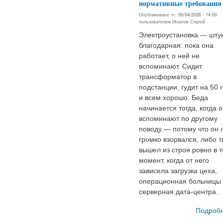
нормативные требования
Опубликовано чт, 06/04/2026 - 14:00
пользователем
Игнатов Сергей
Электроустановка — шту
благодарная: пока она
работает, о ней не
вспоминают. Сидит
трансформатор в
подстанции, гудит на 50 г
и всем хорошо. Беда
начинается тогда, когда 
вспоминают по другому
поводу — потому что он 
громко взорвался, либо т
вышел из строя ровно в т
момент, когда от него
зависела загрузка цеха,
операционная больницы
серверная дата-центра.
Подроб