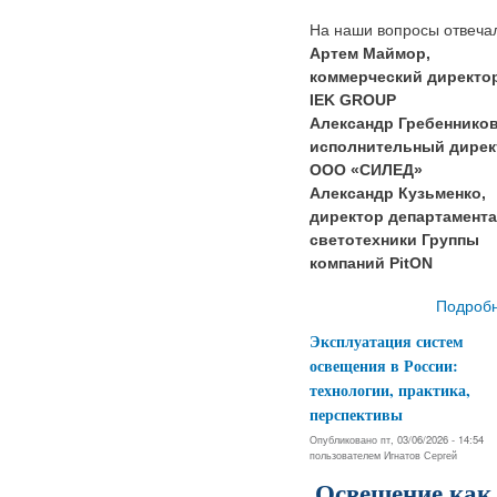
На наши вопросы отвеча
Артем Маймор,
коммерческий директо
IEK GROUP
Александр Гребенников
исполнительный дирек
ООО «СИЛЕД»
Александр Кузьменко,
директор департамента
светотехники Группы
компаний PitON
Подроб
Эксплуатация систем
освещения в России:
технологии, практика,
перспективы
Опубликовано пт, 03/06/2026 - 14:54
пользователем
Игнатов Сергей
Освещение как