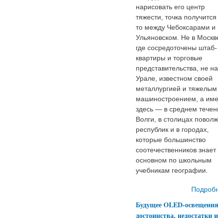
нарисовать его центр
тяжести, точка получится 
то между Чебоксарами и
Ульяновском. Не в Москв
где сосредоточены штаб-
квартиры и торговые
представительства, не на
Урале, известном своей
металлургией и тяжелым
машиностроением, а им
здесь — в среднем течен
Волги, в столицах поволж
республик и в городах,
которые большинство
соотечественников знает 
основном по школьным
учебникам географии.
Подроб
Будущее OLED-освещения
достоинства, недостатки и