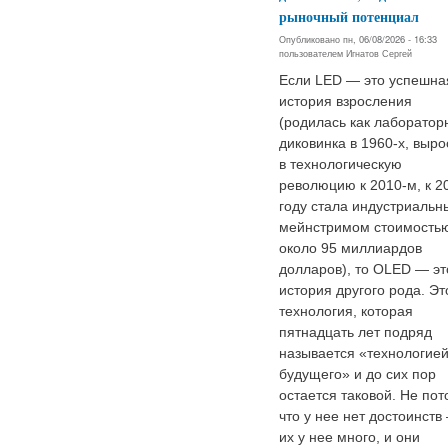
рыночный потенциал
Опубликовано пн, 06/08/2026 - 16:33
пользователем
Игнатов Сергей
Если LED — это успешна
история взросления
(родилась как лаборатор
диковинка в 1960-х, выро
в технологическую
революцию к 2010-м, к 2
году стала индустриаль
мейнстримом стоимость
около 95 миллиардов
долларов), то OLED — эт
история другого рода. Эт
технология, которая
пятнадцать лет подряд
называется «технологие
будущего» и до сих пор
остается таковой. Не пот
что у нее нет достоинств
их у нее много, и они