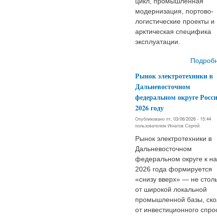
цикл, промышленная
модернизация, портово-
логистические проекты и
арктическая специфика
эксплуатации.
Подроб
Рынок электротехники в
Дальневосточном
федеральном округе Росси
2026 году
Опубликовано пт, 03/06/2026 - 15:44
пользователем
Игнатов Сергей
Рынок электротехники в
Дальневосточном
федеральном округе к н
2026 года формируется
«снизу вверх» — не стол
от широкой локальной
промышленной базы, ско
от инвестиционного спро