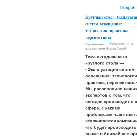
Подроб
Круглый стол: Эксплуата
систем освещения:
технологии, практика,
перспективы
Опубликовано пт, 03/06/2026 - 15:12
пользователем
Игнатов Сергей
Тема сегодняшнего
круглого стола —
«Эксплуатация систем
освещения: технологии
практика, перспективы»
Мы расспросили наши
экспертов о том, что
сегодня происходит в 
сфере, с какими
проблемами чаще всег
сталкиваются компании
что будет происходить
рынке в ближайшее вр