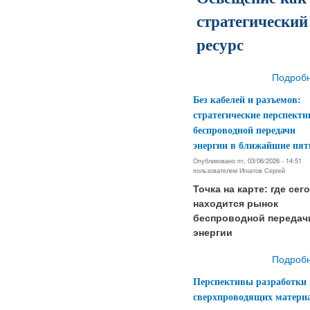
стратегический
ресурс
Подроб
Без кабелей и разъемов:
стратегические перспект
беспроводной передачи
энергии в ближайшие пят
Опубликовано пт, 03/06/2026 - 14:51
пользователем
Игнатов Сергей
Точка на карте: где сег
находится рынок
беспроводной передач
энергии
Подроб
Перспективы разработки
сверхпроводящих матери