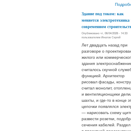
Подроб
Здание под током: как
меняется электротехника 
современном строительст
Опубликовано чт, 06/04/2026 - 14:33
пользователем
Игнатов Сергей
Лет двадцать назад при
разговоре о проектирова
жилого или коммерческо
здания электроснабжени
считалось скучной служе
функцией. Архитектор
рисовал фасады, констру
считал монолит, отоплен
и вентиляционщики дели
шахты, и где-то в конце э
цепочки появлялся элект
— нарисовать схему щит
развести розетки, подобр
сечения кабелей. Раздел