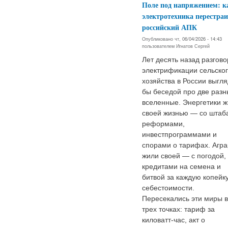
Поле под напряжением: к
электротехника перестраи
российский АПК
Опубликовано чт, 06/04/2026 - 14:43
пользователем
Игнатов Сергей
Лет десять назад разгово
электрификации сельско
хозяйства в России выгл
бы беседой про две раз
вселенные. Энергетики 
своей жизнью — со штаб
реформами,
инвестпрограммами и
спорами о тарифах. Агр
жили своей — с погодой,
кредитами на семена и
битвой за каждую копейк
себестоимости.
Пересекались эти миры в
трех точках: тариф за
киловатт-час, акт о