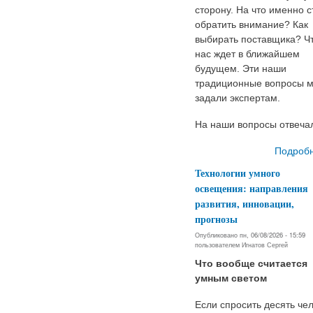
сторону. На что именно с
обратить внимание? Как
выбирать поставщика? Ч
нас ждет в ближайшем
будущем. Эти наши
традиционные вопросы 
задали экспертам.
На наши вопросы отвеча
Подроб
Технологии умного
освещения: направления
развития, инновации,
прогнозы
Опубликовано пн, 06/08/2026 - 15:59
пользователем
Игнатов Сергей
Что вообще считается
умным светом
Если спросить десять че