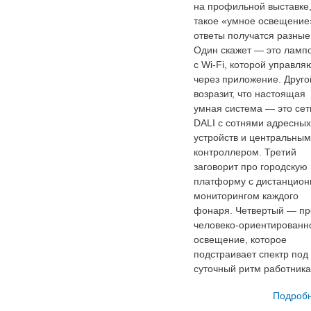
на профильной выставке,
такое «умное освещение
ответы получатся разные
Один скажет — это ламп
с Wi-Fi, которой управля
через приложение. Друго
возразит, что настоящая
умная система — это сет
DALI с сотнями адресных
устройств и центральным
контроллером. Третий
заговорит про городскую 
платформу с дистанцио
мониторингом каждого
фонаря. Четвертый — пр
человеко-ориентированн
освещение, которое
подстраивает спектр под
суточный ритм работника
Подроб