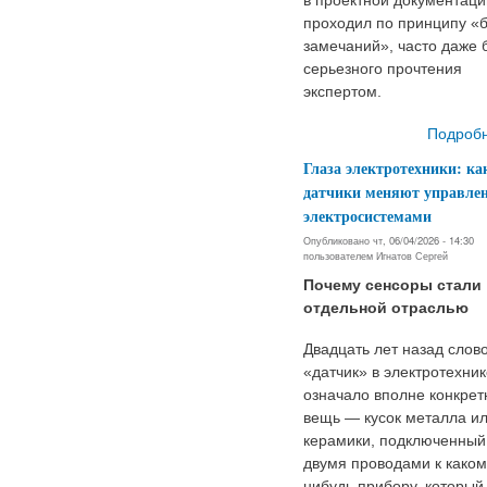
в проектной документаци
проходил по принципу «
замечаний», часто даже 
серьезного прочтения
экспертом.
Подроб
Глаза электротехники: ка
датчики меняют управле
электросистемами
Опубликовано чт, 06/04/2026 - 14:30
пользователем
Игнатов Сергей
Почему сенсоры стали
отдельной отраслью
Двадцать лет назад слов
«датчик» в электротехник
означало вполне конкре
вещь — кусок металла и
керамики, подключенный
двумя проводами к каком
нибудь прибору, который