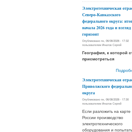
Электротехническая отра
Северо-Кавказского
федерального округа: ито
начала 2026 года и взгляд
горизонт
Опубликовано пн, 06/08/2026 - 17:32
пользователем
Игнатов Сергей
География, к которой с
присмотреться
Подроб
Электротехническая отра
Приволжского федеральн
округа
Опубликовано пн, 06/08/2026 - 17:30
пользователем
Игнатов Сергей
Если разложить на карте
России производство
электротехнического
оборудования и попытат