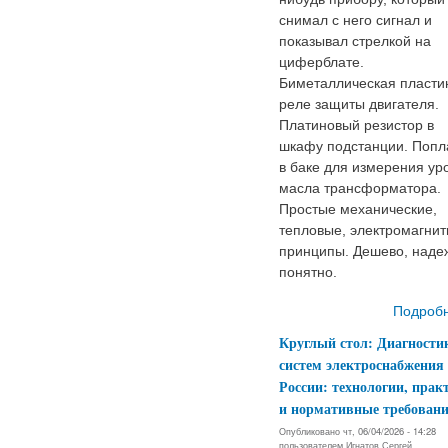
снимал с него сигнал и
показывал стрелкой на
циферблате.
Биметаллическая пласти
реле защиты двигателя.
Платиновый резистор в
шкафу подстанции. Попл
в баке для измерения ур
масла трансформатора.
Простые механические,
тепловые, электромагни
принципы. Дешево, наде
понятно.
Подроб
Круглый стол: Диагности
систем электроснабжения
России: технологии, прак
и нормативные требован
Опубликовано чт, 06/04/2026 - 14:28
пользователем
Игнатов Сергей