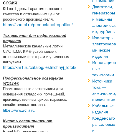
е компании
СОЭМИ
Двигатели,
КП за 1 день. Гарантия высокого
генераторы
качества и оптимальных цен от
и машины
российского производителя.
https://soemi.ru/product/metropoliten/
электрическ
ие, турбины
Тех.решения для нефтегазовой
Изоляторы,
отрасти
электрокера
Металлические кабельные лотки
мические
СИСТЕМА КМ® устойчивые к
изделия
агрессивным факторам и усиленным
нагрузкам
Инновацион
https://km1.ru/catalog/lestnichnyj_lotok/
ные
технологии
Профессиональное освещение
Источники
WOLTA®
тока —
Промышленные светильники для
химические,
освещения складских помещений,
производственных цехов, парковок,
физические
хозяйственных ангаров.
Кабельные
https://www.wolta.ru/
изделия
Конденсато
Купить светильники от
ры силовые
производителя
и
PromLED - производитель