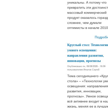
уникальны. А потому что
превратить эти достоинст
массовый коммерческий
продукт оказалось горазд
сложнее, чем думали
оптимисты в начале 2010
Подроб
Круглый стол: Технологи
умного освещения:
направления развития,
инновации, прогнозы
Опубликовано пн, 06/08/2026 - 16:09
пользователем
Игнатов Сергей
Тема сегодняшнего «Кру
стола» – «Технологии ум
освещения: направления
развития, инновации,
прогнозы». Умное освещ
всё активнее входит в на
жизнь, меняя ее в лучшу