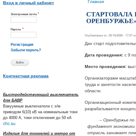
Вы здесь
Главная
Вход в личный кабинет
СТАРТОВАЛА 
*
Электронная почта
ОРЕНБУРЖЬЕ
*
Пароль
Опубликовано вт, 05/19/2026 - 17:57 
Дан старт подготовител
Регистрация
Забыли пароль?
Дата проведения:
с 9 по
Место проведения:
выст
Контекстная реклама
Организаторами масштабн
труда и занятости насел
области.
Быстродействующий выключатель
для БАВР
Организационный комитет
Вакуумные выключатели с э/м
разрабатывается концеп
приводом 6(10) кВ на номинальные токи
до 4000 А, токи отключения до 50 кА
– Оренбуржье по пра
chc.su
фундамент экономики 
отрасль занимает поч
Изделия для тоннелей и метро от