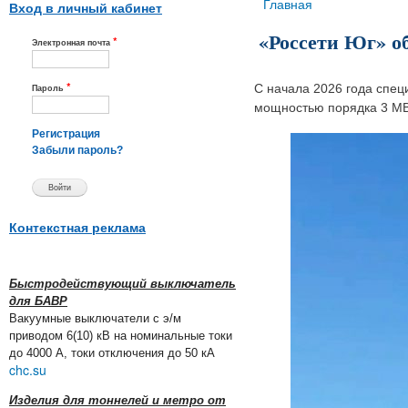
Вы здесь
Главная
Вход в личный кабинет
«Россети Юг» о
*
Электронная почта
*
С начала 2026 года спец
Пароль
мощностью порядка 3 МВт
Регистрация
Забыли пароль?
Контекстная реклама
Быстродействующий выключатель
для БАВР
Вакуумные выключатели с э/м
приводом 6(10) кВ на номинальные токи
до 4000 А, токи отключения до 50 кА
chc.su
Изделия для тоннелей и метро от