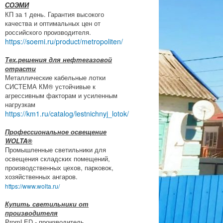
СОЭМИ
КП за 1 день. Гарантия высокого
качества и оптимальных цен от
российского производителя.
https://soemi.ru/product/metropoliten/
Тех.решения для нефтегазовой
отрасти
Металлические кабельные лотки
СИСТЕМА КМ® устойчивые к
агрессивным факторам и усиленным
нагрузкам
https://km1.ru/catalog/lestnichnyj_lotok/
Профессиональное освещение
WOLTA®
Промышленные светильники для
освещения складских помещений,
производственных цехов, парковок,
хозяйственных ангаров.
https://www.wolta.ru/
Купить светильники от
производителя
PromLED - производитель