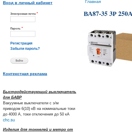
Вы здесь
Главная
Вход в личный кабинет
ВА87-35 3Р 250
*
Электронная почта
*
Пароль
Регистрация
Забыли пароль?
Контекстная реклама
Быстродействующий выключатель
для БАВР
Вакуумные выключатели с э/м
приводом 6(10) кВ на номинальные токи
до 4000 А, токи отключения до 50 кА
chc.su
Изделия для тоннелей и метро от