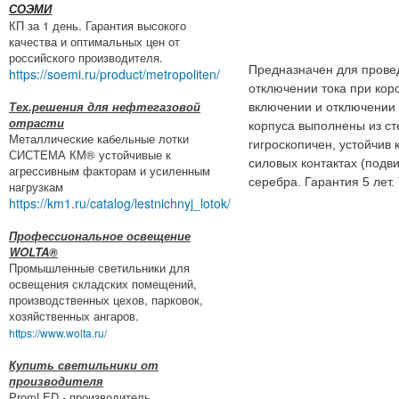
СОЭМИ
КП за 1 день. Гарантия высокого
качества и оптимальных цен от
российского производителя.
Предназначен для прове
https://soemi.ru/product/metropoliten/
отключении тока при кор
Тех.решения для нефтегазовой
включении и отключении 
отрасти
корпуса выполнены из с
Металлические кабельные лотки
гигроскопичен, устойчив
СИСТЕМА КМ® устойчивые к
силовых контактах (под
агрессивным факторам и усиленным
серебра. Гарантия 5 лет
нагрузкам
https://km1.ru/catalog/lestnichnyj_lotok/
Профессиональное освещение
WOLTA®
Промышленные светильники для
освещения складских помещений,
производственных цехов, парковок,
хозяйственных ангаров.
https://www.wolta.ru/
Купить светильники от
производителя
PromLED - производитель