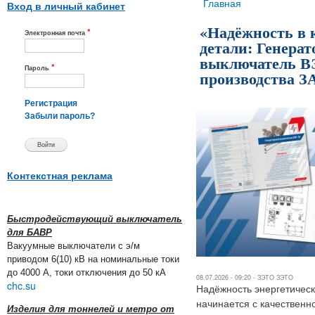
Вы здесь
Главная
Вход в личный кабинет
«Надёжность в 
*
Электронная почта
детали: Генера
выключатель В
*
Пароль
производства 
Регистрация
Забыли пароль?
Контекстная реклама
Быстродействующий выключатель
для БАВР
Вакуумные выключатели с э/м
приводом 6(10) кВ на номинальные токи
до 4000 А, токи отключения до 50 кА
08.07.2026 - 09:20 -
ЗЭТО ЗЭТО
chc.su
Надёжность энергетическ
начинается с качественн
Изделия для тоннелей и метро от