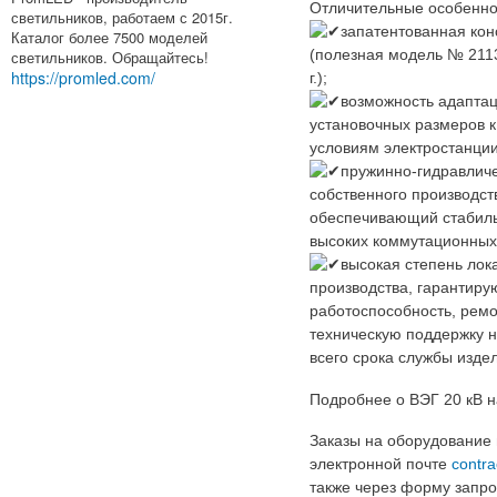
Отличительные особенно
светильников, работаем с 2015г.
запатентованная кон
Каталог более 7500 моделей
(полезная модель № 2113
светильников. Обращайтесь!
https://promled.com/
г.);
возможность адаптац
установочных размеров 
условиям электростанции
пружинно-гидравлич
собственного производст
обеспечивающий стабиль
высоких коммутационных 
высокая степень лок
производства, гарантир
работоспособность, ремо
техническую поддержку 
всего срока службы изде
‍Подробнее о ВЭГ 20 кВ 
Заказы на оборудование
электронной почте
contra
также через форму запро