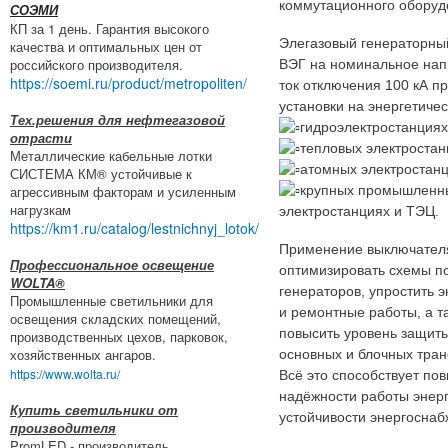
коммутационного оборуд
СОЭМИ
КП за 1 день. Гарантия высокого
Элегазовый генераторны
качества и оптимальных цен от
российского производителя.
ВЭГ на номинальное нап
https://soemi.ru/product/metropoliten/
ток отключения 100 кА п
установки на энергетичес
Тех.решения для нефтегазовой
гидроэлектростанциях
отрасти
тепловых электростан
Металлические кабельные лотки
атомных электростанц
СИСТЕМА КМ® устойчивые к
агрессивным факторам и усиленным
крупных промышленн
нагрузкам
электростанциях и ТЭЦ.
https://km1.ru/catalog/lestnichnyj_lotok/
Применение выключател
Профессиональное освещение
оптимизировать схемы п
WOLTA®
генераторов, упростить 
Промышленные светильники для
и ремонтные работы, а т
освещения складских помещений,
повысить уровень защиты
производственных цехов, парковок,
хозяйственных ангаров.
основных и блочных тра
https://www.wolta.ru/
Всё это способствует п
надёжности работы энер
Купить светильники от
устойчивости энергоснаб
производителя
PromLED - производитель