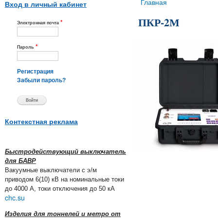
Вы здесь
Главная
Вход в личный кабинет
ПКР-2М
*
Электронная почта
*
Пароль
Регистрация
Забыли пароль?
Контекстная реклама
Быстродействующий выключатель
для БАВР
Вакуумные выключатели с э/м
приводом 6(10) кВ на номинальные токи
до 4000 А, токи отключения до 50 кА
chc.su
Изделия для тоннелей и метро от