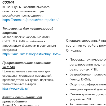
СОЭМИ
КП за 1 день. Гарантия высокого
качества и оптимальных цен от
российского производителя.
https://soemi.ru/product/metropoliten/
Тех.решения для нефтегазовой
отрасти
Металлические кабельные лотки
Специализированный при
СИСТЕМА КМ® устойчивые к
агрессивным факторам и усиленным
состояния устройств рег
нагрузкам
Описание:
https://km1.ru/catalog/lestnichnyj_lotok/
Проверка технического
Профессиональное освещение
регулирования под наг
WOLTA®
резистроных РПН;
Промышленные светильники для
Безразборная проверк
освещения складских помещений,
производственных цехов, парковок,
(метод DRM);
хозяйственных ангаров.
Осциллографирование 
https://www.wolta.ru/
методом прямой диагн
Снятие круговых диаг
Купить светильники от
устройств РПН;
производителя
Автоматическая самона
PromLED - производитель