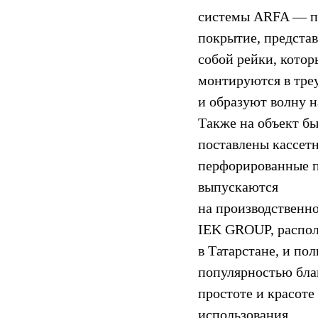
системы ARFA ― п
покрытие, предста
собой рейки, котор
монтируются в тре
и образуют волну н
Также на объект б
поставлены кассет
перфорированные п
выпускаются
на производственн
IEK GROUP, распо
в Татарстане, и по
популярностью бла
простоте и красоте
использования.