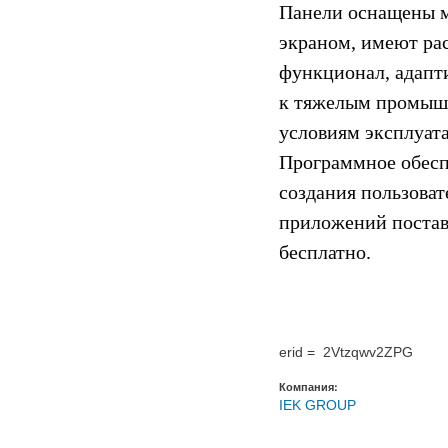
Панели оснащены м
экраном, имеют р
функционал, адапт
к тяжелым промы
условиям эксплуат
Программное обесп
создания пользоват
приложений постав
бесплатно.
erid = 2Vtzqwv2ZPG
Компания:
IEK GROUP