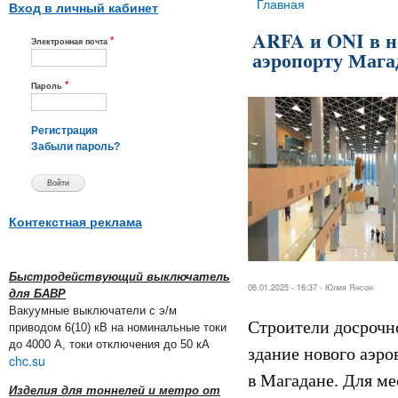
Вы здесь
Главная
Вход в личный кабинет
ARFA и ONI в 
*
Электронная почта
аэропорту Мага
*
Пароль
Регистрация
Забыли пароль?
Контекстная реклама
Быстродействующий выключатель
06.01.2025 - 16:37 -
Юлия Янсон
для БАВР
Вакуумные выключатели с э/м
Строители досрочн
приводом 6(10) кВ на номинальные токи
до 4000 А, токи отключения до 50 кА
здание нового аэро
chc.su
в Магадане. Для м
Изделия для тоннелей и метро от