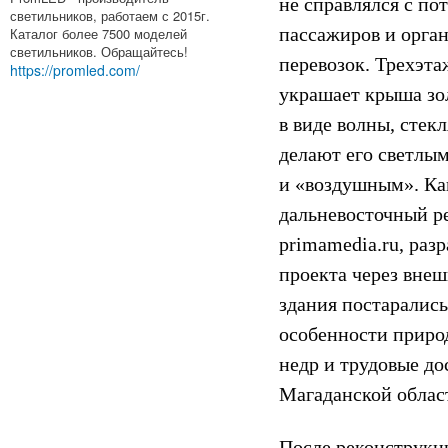
не справлялся с по
светильников, работаем с 2015г.
пассажиров и орга
Каталог более 7500 моделей
светильников. Обращайтесь!
перевозок. Трехэта
https://promled.com/
украшает крыша зо
в виде волны, стек
делают его светлы
и «воздушным». Ка
дальневосточный р
primamedia.ru, раз
проекта через вне
здания постарались
особенности природ
недр и трудовые д
Магаданской облас
После реконструкц