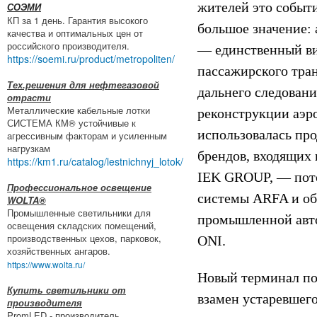
жителей это событ
СОЭМИ
КП за 1 день. Гарантия высокого
большое значение: 
качества и оптимальных цен от
российского производителя.
― единственный в
https://soemi.ru/product/metropoliten/
пассажирского тра
Тех.решения для нефтегазовой
дальнего следовани
отрасти
Металлические кабельные лотки
реконструкции аэр
СИСТЕМА КМ® устойчивые к
использовалась пр
агрессивным факторам и усиленным
нагрузкам
брендов, входящих 
https://km1.ru/catalog/lestnichnyj_lotok/
IEK GROUP, — пот
Профессиональное освещение
системы ARFA и об
WOLTA®
Промышленные светильники для
промышленной авт
освещения складских помещений,
производственных цехов, парковок,
ONI.
хозяйственных ангаров.
https://www.wolta.ru/
Новый терминал по
Купить светильники от
взамен устаревшего
производителя
PromLED - производитель