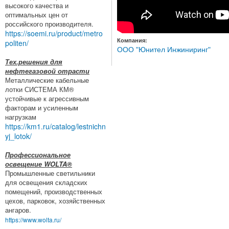
высокого качества и
оптимальных цен от
российского производителя.
https://soemi.ru/product/metro
Компания:
politen/
ООО "Юнител Инжиниринг"
Тех.решения для
нефтегазовой отрасти
Металлические кабельные
лотки СИСТЕМА КМ®
устойчивые к агрессивным
факторам и усиленным
нагрузкам
https://km1.ru/catalog/lestnichn
yj_lotok/
Профессиональное
освещение WOLTA®
Промышленные светильники
для освещения складских
помещений, производственных
цехов, парковок, хозяйственных
ангаров.
https://www.wolta.ru/