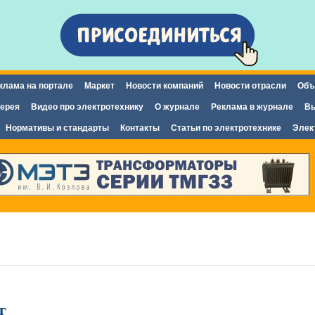
Перейти к
основному
содержанию
клама на портале
Маркет
Новости компаний
Новости отрасли
Объ
ерея
Видео про электротехнику
О журнале
Реклама в журнале
Вы
Нормативы и стандарты
Контакты
Статьи по электротехнике
Элек
г