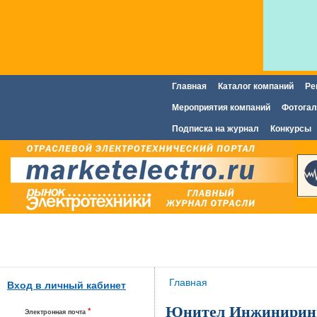
Главная
Каталог компаний
Ре
Главное меню
Мероприятия компаний
Фотогал
Подписка на журнал
Конкурсы
Вы здесь
Главная
Вход в личный кабинет
Юнител Инжинирин
*
Электронная почта