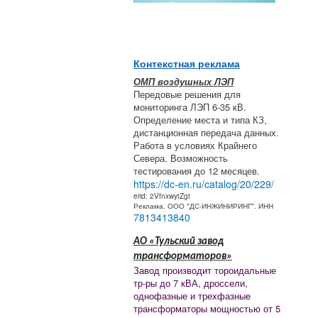
Контекстная реклама
ОМП воздушных ЛЭП
Передовые решения для
мониторинга ЛЭП 6-35 кВ.
Определение места и типа КЗ,
дистанционная передача данных.
Работа в условиях Крайнего
Севера. Возможность
тестирования до 12 месяцев.
https://dc-en.ru/catalog/20/229/
erid: 2VfnxwytZgt
Реклама. ООО "ДС-ИНЖИНИРИНГ". ИНН
7813413840
АО «Тульский завод
трансформаторов»
Завод производит тороидальные
тр-ры до 7 кВА, дроссели,
однофазные и трехфазные
трансформаторы мощностью от 5