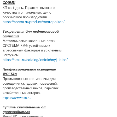
СОЭМИ
КП за 1 день. Гарантия высокого
качества и оптимальных цен от
российского производителя.
https://soemi.ru/product/metropoliten/
Тех.решения для нефтегазовой
отрасти
Металлические кабельные лотки
СИСТЕМА КМ® устойчивые к
агрессивным факторам и усиленным
нагрузкам
https://km1.ru/catalog/lestnichnyj_lotok/
Профессиональное освещение
WOLTA®
Промышленные светильники для
освещения складских помещений,
производственных цехов, парковок,
хозяйственных ангаров.
https://www.wolta.ru/
Купить светильники от
производителя
PromLED - производитель