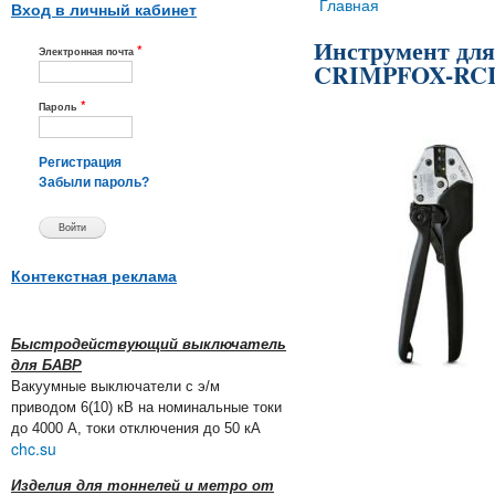
Вы здесь
Главная
Вход в личный кабинет
Инструмент для
*
Электронная почта
CRIMPFOX-RCI
*
Пароль
Регистрация
Забыли пароль?
Контекстная реклама
Быстродействующий выключатель
для БАВР
Вакуумные выключатели с э/м
приводом 6(10) кВ на номинальные токи
до 4000 А, токи отключения до 50 кА
chc.su
Изделия для тоннелей и метро от