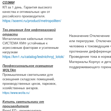
СОЭМИ
КП за 1 день. Гарантия высокого
качества и оптимальных цен от
российского производителя.
https://soemi.ru/product/metropoliten/
Тех.решения для нефтегазовой
отрасти
Назначение:Отключение 
Металлические кабельные лотки
или перегрузке. Отключе
СИСТЕМА КМ® устойчивые к
человека к токоведущим 
агрессивным факторам и усиленным
протекании дифференциал
нагрузкам
https://km1.ru/catalog/lestnichnyj_lotok/
Проведение тока в норм
Материалы:Корпус и дета
Профессиональное освещение
поддерживающего горен
WOLTA®
Промышленные светильники для
освещения складских помещений,
производственных цехов, парковок,
хозяйственных ангаров.
https://www.wolta.ru/
Купить светильники от
производителя
PromLED - производитель