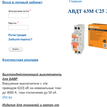
Вы здесь
Главная
Вход в личный кабинет
АВДТ 63М C25
*
Электронная почта
*
Пароль
Регистрация
Забыли пароль?
Контекстная реклама
Быстродействующий выключатель
для БАВР
Вакуумные выключатели с э/м
приводом 6(10) кВ на номинальные токи
до 4000 А, токи отключения до 50 кА
chc.su
Изделия для тоннелей и метро от