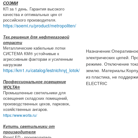
СОЭМИ
КП за 1 день. Гарантия высокого
качества и оптимальных цен от
российского производителя.
https://soemi.ru/product/metropoliten/
Тех.решения для нефтегазовой
отрасти
Металлические кабельные лотки
Назначение:Оперативное
СИСТЕМА КМ® устойчивые к
электрических цепей. Пр
агрессивным факторам и усиленным
нагрузкам
режиме. Отключение тока
https://km1.ru/catalog/lestnichnyj_lotok/
землю. Материалы:Корпу
из пластика, не поддер
Профессиональное освещение
ELECTRIC
WOLTA®
Промышленные светильники для
освещения складских помещений,
производственных цехов, парковок,
хозяйственных ангаров.
https://www.wolta.ru/
Купить светильники от
производителя
PromLED - производитель