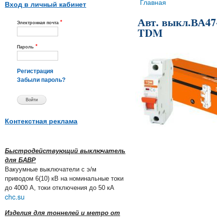
Вы здесь
Главная
Вход в личный кабинет
Авт. выкл.ВА47-
*
Электронная почта
TDM
*
Пароль
Регистрация
Забыли пароль?
Контекстная реклама
Быстродействующий выключатель
для БАВР
Вакуумные выключатели с э/м
приводом 6(10) кВ на номинальные токи
до 4000 А, токи отключения до 50 кА
chc.su
Изделия для тоннелей и метро от