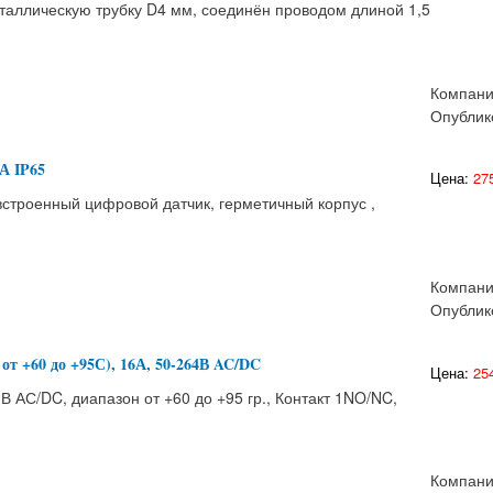
еталлическую трубку D4 мм, соединён проводом длиной 1,5
Компан
Опублик
А IP65
Цена:
275
встроенный цифровой датчик, герметичный корпус ,
Компан
Опублик
от +60 до +95С), 16А, 50-264В AC/DC
Цена:
254
 АС/DC, диапазон от +60 до +95 гр., Контакт 1NO/NC,
Компан