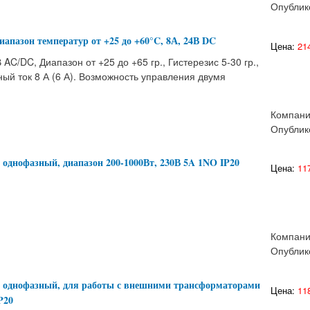
Опублик
иапазон температур от +25 до +60°C, 8А, 24В DC
Цена:
214
AC/DC, Диапазон от +25 до +65 гр., Гистерезис 5-30 гр.,
ый ток 8 А (6 А). Возможность управления двумя
Компан
Опублик
однофазный, диапазон 200-1000Вт, 230В 5A 1NO IP20
Цена:
117
Компан
Опублик
 однофазный, для работы с внешними трансформаторами
Цена:
118
P20