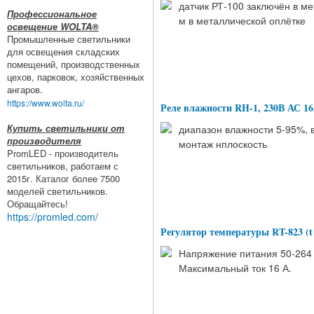
датчик РТ-100 заключён в м
Профессиональное
м в металлической оплётке
освещение WOLTA®
Промышленные светильники
для освещения складских
помещений, производственных
цехов, парковок, хозяйственных
ангаров.
https://www.wolta.ru/
Реле влажности RH-1, 230В АС 16
Купить светильники от
диапазон влажности 5-95%, 
производителя
монтаж нплоскость
PromLED - производитель
светильников, работаем с
2015г. Каталог более 7500
моделей светильников.
Обращайтесь!
https://promled.com/
Регулятор температуры RT-823 (t 
Напряжение питания 50-264 В
Максимальный ток 16 А.