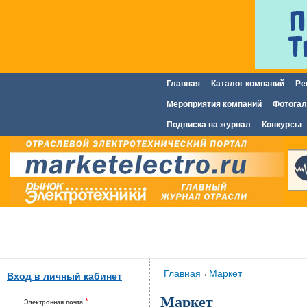
Главная
Каталог компаний
Ре
Главное меню
Мероприятия компаний
Фотогал
Подписка на журнал
Конкурсы
Вы здесь
Главная
Маркет
»
Вход в личный кабинет
Маркет
*
Электронная почта