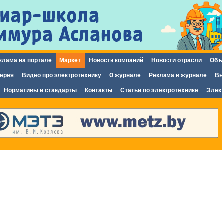
Перейти к
основному
содержанию
клама на портале
Маркет
Новости компаний
Новости отрасли
Объ
ерея
Видео про электротехнику
О журнале
Реклама в журнале
Вы
Нормативы и стандарты
Контакты
Статьи по электротехнике
Элек