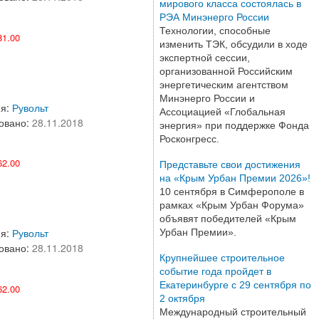
мирового класса состоялась в
РЭА Минэнерго России
Технологии, способные
1.00
изменить ТЭК, обсудили в ходе
экспертной сессии,
организованной Российским
энергетическим агентством
Минэнерго России и
ия:
Рувольт
Ассоциацией «Глобальная
овано:
28.11.2018
энергия» при поддержке Фонда
Росконгресс.
2.00
Представьте свои достижения
на «Крым Урбан Премии 2026»!
10 сентября в Симферополе в
рамках «Крым Урбан Форума»
объявят победителей «Крым
ия:
Рувольт
Урбан Премии».
овано:
28.11.2018
Крупнейшее строительное
событие года пройдет в
Екатеринбурге с 29 сентября по
2.00
2 октября
Международный строительный