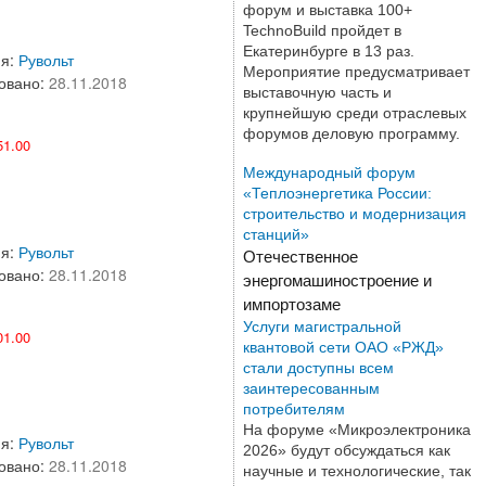
форум и выставка 100+
TechnoBuild пройдет в
Екатеринбурге в 13 раз.
ия:
Рувольт
Мероприятие предусматривает
овано:
28.11.2018
выставочную часть и
крупнейшую среди отраслевых
форумов деловую программу.
1.00
Международный форум
«Теплоэнергетика России:
строительство и модернизация
станций»
ия:
Рувольт
Отечественное
овано:
28.11.2018
энергомашиностроение и
импортозаме
Услуги магистральной
1.00
квантовой сети ОАО «РЖД»
стали доступны всем
заинтересованным
потребителям
На форуме «Микроэлектроника
ия:
Рувольт
2026» будут обсуждаться как
овано:
28.11.2018
научные и технологические, так