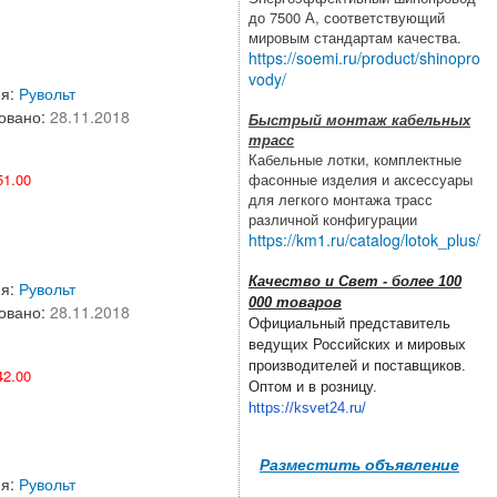
до 7500 А, соответствующий
мировым стандартам качества.
https://soemi.ru/product/shinopro
vody/
ия:
Рувольт
овано:
28.11.2018
Быстрый монтаж кабельных
трасс
Кабельные лотки, комплектные
фасонные изделия и аксессуары
1.00
для легкого монтажа трасс
различной конфигурации
https://km1.ru/catalog/lotok_plus/
Качество и Свет - более 100
ия:
Рувольт
000 товаров
овано:
28.11.2018
Официальный представитель
ведущих Российских и мировых
производителей и поставщиков.
2.00
Оптом и в розницу.
https://ksvet24.ru/
Разместить объявление
ия:
Рувольт