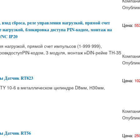
Компан
Опублик
вход сброса, реле управления нагрузкой, прямой счет
Цена:
553
ие нагрузкой, блокировка доступа PIN-кодом, монтаж на
/NC IP20
я нагрузкой, прямой счет импульсов (1-999 999),
ировкдоступPIN-кодом, 3 модуля, монтаж нDIN-рейке TH-35
Компан
Опублик
ры Датчик RT823
Цена:
102
KTY 10-6 в металлическом цилиндре D8мм, Н30мм,
Компан
Опублик
ры Датчик RT56
Цена:
250