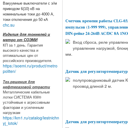
Вакуумные выключатели с э/м
приводом 6(10) кВ на
номинальные токи до 4000 А,
токи отключения до 50 кА
Счетчик времени работы CLG-03, 
chc.su
импульсов (1-999 999), управлен
DIN-рейке 24-264В AC/DC 8А 1NO
Изделия для тоннелей и
метро от СОЭМИ
Вход сброса, реле управлени
КП за 1 день. Гарантия
управление нагрузкой, блок
высокого качества и
мм.
оптимальных цен от
российского производителя.
https://soemi.ru/product/metro
Датчик для регулятортемперату
politen/
полупроводниковый датчик 
Тех.решения для
проовод длиной 2 м.
нефтегазовой отрасти
Металлические кабельные
лотки СИСТЕМА КМ®
устойчивые к агрессивным
факторам и усиленным
нагрузкам
https://km1.ru/catalog/lestnichn
Датчик для регулятортемперату
yj_lotok/