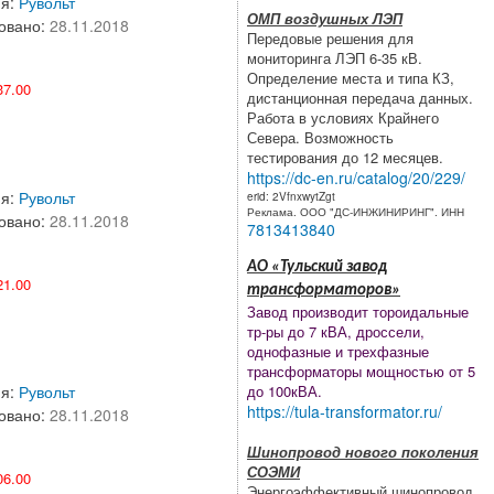
ия:
Рувольт
ОМП воздушных ЛЭП
овано:
28.11.2018
Передовые решения для
мониторинга ЛЭП 6-35 кВ.
Определение места и типа КЗ,
7.00
дистанционная передача данных.
Работа в условиях Крайнего
Севера. Возможность
тестирования до 12 месяцев.
https://dc-en.ru/catalog/20/229/
ия:
Рувольт
erid: 2VfnxwytZgt
Реклама. ООО "ДС-ИНЖИНИРИНГ". ИНН
овано:
28.11.2018
7813413840
АО «Тульский завод
1.00
трансформаторов»
Завод производит тороидальные
тр-ры до 7 кВА, дроссели,
однофазные и трехфазные
трансформаторы мощностью от 5
до 100кВА.
ия:
Рувольт
https://tula-transformator.ru/
овано:
28.11.2018
Шинопровод нового поколения
СОЭМИ
6.00
Энергоэффективный шинопровод