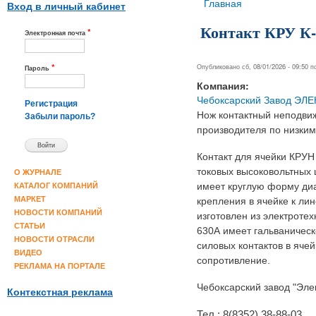
Вы здесь
Главная
Вход в личный кабинет
Контакт КРУ К-
*
Электронная почта
*
Опубликовано сб, 08/01/2026 - 09:50 
Пароль
Компания:
Чебоксарский Завод ЭЛ
Регистрация
Нож контактный неподвиж
Забыли пароль?
производителя по низким
Контакт для ячейки КРУН
токовых высоковольтных 
О ЖУРНАЛЕ
имеет круглую форму ди
КАТАЛОГ КОМПАНИЙ
МАРКЕТ
крепления в ячейке к ли
НОВОСТИ КОМПАНИЙ
изготовлен из электроте
СТАТЬИ
630А имеет гальваническ
НОВОСТИ ОТРАСЛИ
силовых контактов в яче
ВИДЕО
сопротивление.
РЕКЛАМА НА ПОРТАЛЕ
Чебоксарский завод "Эле
Контекстная реклама
Тел.: 8(8352) 38-88-03