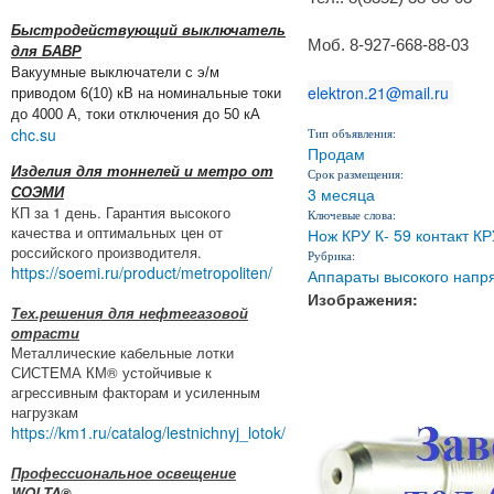
Быстродействующий выключатель
Моб.
8-927-668-88-03
для БАВР
Вакуумные выключатели с э/м
elektron.21@mail.ru
приводом 6(10) кВ на номинальные токи
до 4000 А, токи отключения до 50 кА
chc.su
Тип объявления:
Продам
Изделия для тоннелей и метро от
Срок размещения:
3 месяца
СОЭМИ
КП за 1 день. Гарантия высокого
Ключевые слова:
качества и оптимальных цен от
Нож КРУ К- 59 контакт КР
российского производителя.
Рубрика:
https://soemi.ru/product/metropoliten/
Аппараты высокого напр
Изображения:
Тех.решения для нефтегазовой
отрасти
Металлические кабельные лотки
СИСТЕМА КМ® устойчивые к
агрессивным факторам и усиленным
нагрузкам
https://km1.ru/catalog/lestnichnyj_lotok/
Профессиональное освещение
WOLTA®