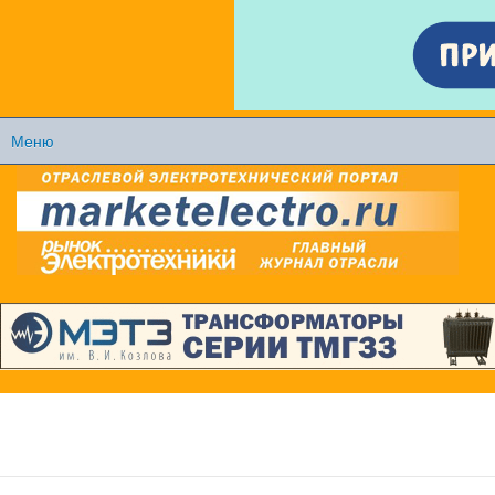
Перейти к
основному
содержанию
Меню
Главное меню