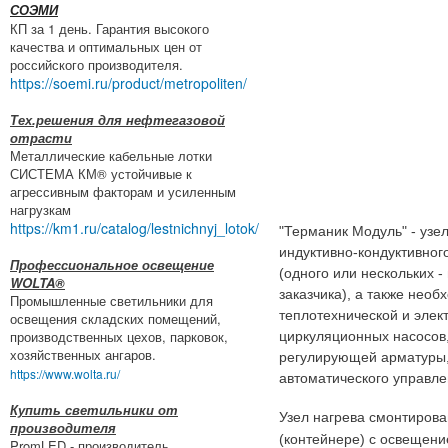
СОЭМИ
КП за 1 день. Гарантия высокого
качества и оптимальных цен от
российского производителя.
https://soemi.ru/product/metropoliten/
Тех.решения для нефтегазовой
отрасти
Металлические кабельные лотки
СИСТЕМА КМ® устойчивые к
агрессивным факторам и усиленным
нагрузкам
https://km1.ru/catalog/lestnichnyj_lotok/
"Терманик Модуль" - узел
индуктивно-кондуктивног
Профессиональное освещение
(одного или нескольких -
WOLTA®
заказчика), а также нео
Промышленные светильники для
теплотехнической и элек
освещения складских помещений,
производственных цехов, парковок,
циркуляционных насосов,
хозяйственных ангаров.
регулирующей арматуры,
https://www.wolta.ru/
автоматического управлен
Купить светильники от
Узел нагрева смонтиров
производителя
(контейнере) с освещени
PromLED - производитель