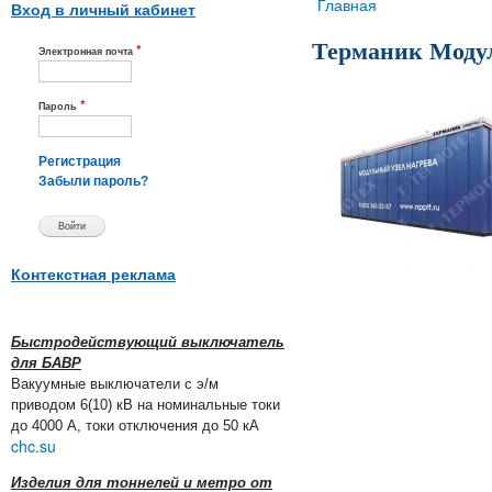
Вы здесь
Главная
Вход в личный кабинет
Терманик Моду
*
Электронная почта
*
Пароль
Регистрация
Забыли пароль?
Контекстная реклама
Быстродействующий выключатель
для БАВР
Вакуумные выключатели с э/м
приводом 6(10) кВ на номинальные токи
до 4000 А, токи отключения до 50 кА
chc.su
Изделия для тоннелей и метро от