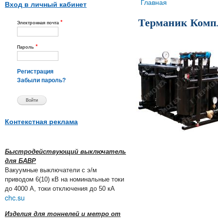
Вы здесь
Главная
Вход в личный кабинет
Терманик Комп
*
Электронная почта
*
Пароль
Регистрация
Забыли пароль?
Контекстная реклама
Быстродействующий выключатель
для БАВР
Вакуумные выключатели с э/м
приводом 6(10) кВ на номинальные токи
до 4000 А, токи отключения до 50 кА
chc.su
Изделия для тоннелей и метро от