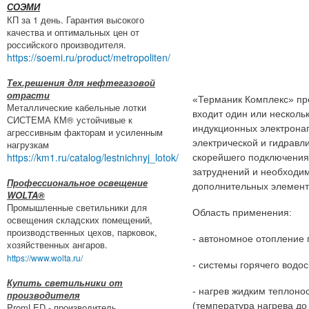
СОЭМИ
КП за 1 день. Гарантия высокого
качества и оптимальных цен от
российского производителя.
https://soemi.ru/product/metropoliten/
Тех.решения для нефтегазовой
отрасти
«Терманик Комплекс» пре
Металлические кабельные лотки
входит один или нескольк
СИСТЕМА КМ® устойчивые к
индукционных электронаг
агрессивным факторам и усиленным
электрической и гидравл
нагрузкам
https://km1.ru/catalog/lestnichnyj_lotok/
скорейшего подключения 
затруднений и необходим
Профессиональное освещение
дополнительных элемент
WOLTA®
Промышленные светильники для
Область применения:
освещения складских помещений,
производственных цехов, парковок,
- автономное отопление
хозяйственных ангаров.
https://www.wolta.ru/
- системы горячего водо
Купить светильники от
- нагрев жидким теплоно
производителя
(температура нагрева до
PromLED - производитель