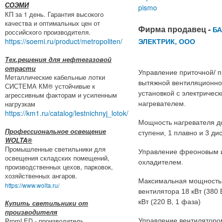
СОЭМИ
pismo
КП за 1 день. Гарантия высокого
качества и оптимальных цен от
Фирма продавец -
Б
российского производителя.
https://soemi.ru/product/metropoliten/
ЭЛЕКТРИК, ООО
Тех.решения для нефтегазовой
отрасти
Управление приточной/ п
Металлические кабельные лотки
вытяжной вентиляционн
СИСТЕМА КМ® устойчивые к
установкой с электричес
агрессивным факторам и усиленным
нагрузкам
нагревателем.
https://km1.ru/catalog/lestnichnyj_lotok/
Мощность нагревателя до
Профессиональное освещение
ступени, 1 плавно и 3 ди
WOLTA®
Промышленные светильники для
Управление фреоновым 
освещения складских помещений,
охладителем.
производственных цехов, парковок,
хозяйственных ангаров.
Максимальная мощность
https://www.wolta.ru/
вентилятора 18 кВт (380 
кВт (220 В, 1 фаза)
Купить светильники от
производителя
PromLED - производитель
Управление вентиляторо