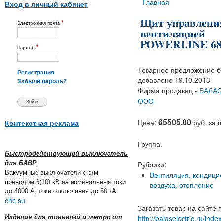
Вы здесь
Главная
Вход в личный кабинет
Щит управлени
*
Электронная почта
вентиляцией
POWERLINE 68
*
Пароль
Товарное предложение 
Регистрация
добавлено 19.10.2013
Забыли пароль?
Фирма продавец -
БАЛАС
ООО
65505.00
Цена:
руб. за 
Контекстная реклама
Группа:
Быстродействующий выключатель
для БАВР
Рубрики:
Вакуумные выключатели с э/м
Вентиляция, кондиц
приводом 6(10) кВ на номинальные токи
воздуха, отопление
до 4000 А, токи отключения до 50 кА
chc.su
Заказать товар на сайте 
Изделия для тоннелей и метро от
http://balaselectric.ru/inde