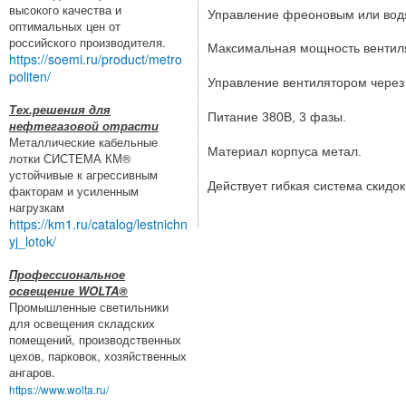
высокого качества и
Управление фреоновым или вод
оптимальных цен от
российского производителя.
Максимальная мощность вентилято
https://soemi.ru/product/metro
politen/
Управление вентилятором через 
Тех.решения для
Питание 380В, 3 фазы.
нефтегазовой отрасти
Металлические кабельные
Материал корпуса метал.
лотки СИСТЕМА КМ®
устойчивые к агрессивным
Действует гибкая система скидок
факторам и усиленным
нагрузкам
https://km1.ru/catalog/lestnichn
yj_lotok/
Профессиональное
освещение WOLTA®
Промышленные светильники
для освещения складских
помещений, производственных
цехов, парковок, хозяйственных
ангаров.
https://www.wolta.ru/