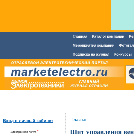
Главная
Каталог компаний
Ре
Главное меню
Мероприятия компаний
Фотогал
Подписка на журнал
Конкурсы
Вы здесь
Главная
Вход в личный кабинет
Щит управления ве
*
Электронная почта