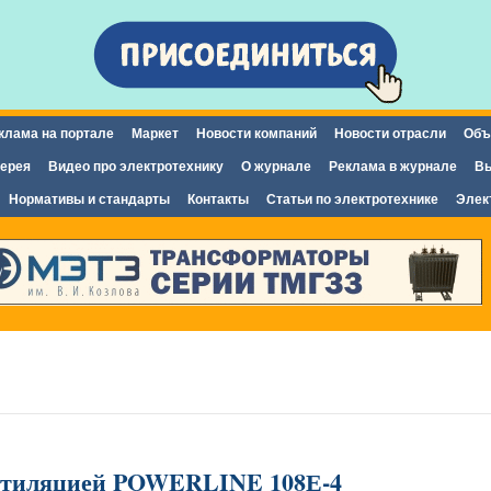
Перейти к
основному
содержанию
клама на портале
Маркет
Новости компаний
Новости отрасли
Объ
ерея
Видео про электротехнику
О журнале
Реклама в журнале
Вы
Нормативы и стандарты
Контакты
Статьи по электротехнике
Элек
нтиляцией POWERLINE 108Е-4