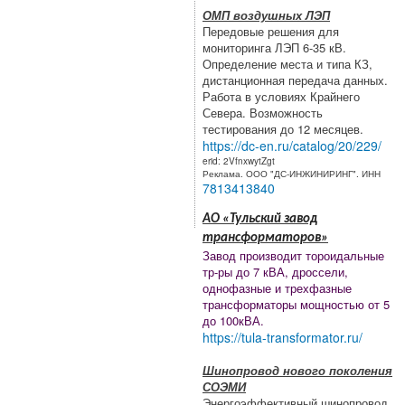
ОМП воздушных ЛЭП
Передовые решения для
мониторинга ЛЭП 6-35 кВ.
Определение места и типа КЗ,
дистанционная передача данных.
Работа в условиях Крайнего
Севера. Возможность
тестирования до 12 месяцев.
https://dc-en.ru/catalog/20/229/
erid: 2VfnxwytZgt
Реклама. ООО "ДС-ИНЖИНИРИНГ". ИНН
7813413840
АО «Тульский завод
трансформаторов»
Завод производит тороидальные
тр-ры до 7 кВА, дроссели,
однофазные и трехфазные
трансформаторы мощностью от 5
до 100кВА.
https://tula-transformator.ru/
Шинопровод нового поколения
СОЭМИ
Энергоэффективный шинопровод