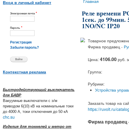
Вы здесь
Главная
Вход в личный кабинет
Реле времени P
*
Электронная почта
1сек. до 99мин.
1NO/NC IP20
*
Пароль
Товарное предложени
Регистрация
Фирма продавец -
Ру
Забыли пароль?
4106.00
Цена:
руб. 
Группа:
Контекстная реклама
Рубрики:
Устройства управ
Быстродействующий выключатель
для БАВР
Вакуумные выключатели с э/м
Заказать товар на са
приводом 6(10) кВ на номинальные токи
https://ruvolt.ru/cat
до 4000 А, токи отключения до 50 кА
chc.su
Фирма продавец 
Изделия для тоннелей и метро от