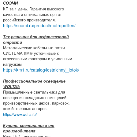
СОЭМИ
КП за 1 день. Гарантия высокого
качества и оптимальных цен от
российского производителя.
https://soemi.ru/product/metropoliten/
Тех.решения для нефтегазовой
отрасти
Металлические кабельные лотки
СИСТЕМА КМ® устойчивые к
агрессивным факторам и усиленным
нагрузкам
https://km1.ru/catalog/lestnichnyj_lotok/
Профессиональное освещение
WOLTA®
Промышленные светильники для
освещения складских помещений,
производственных цехов, парковок,
хозяйственных ангаров.
https://www.wolta.ru/
Купить светильники от
производителя
PromLED - производитель