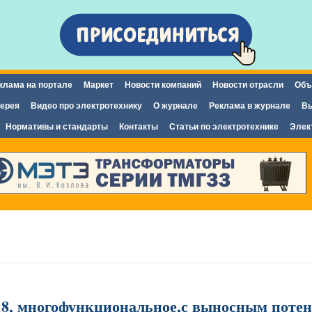
Перейти к
основному
содержанию
клама на портале
Маркет
Новости компаний
Новости отрасли
Объ
ерея
Видео про электротехнику
О журнале
Реклама в журнале
Вы
Нормативы и стандарты
Контакты
Статьи по электротехнике
Элек
8, многофункциональное,с выносным потен