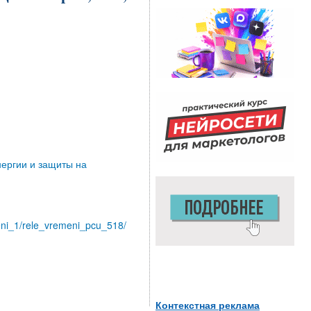
нергии и защиты на
emeni_1/rele_vremeni_pcu_518/
Контекстная реклама