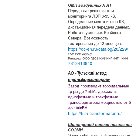
ОМП воздушных ЛЭП
Передовые решения для
мониторинга ЛЭП 6-35 кВ.
Определение места и типа КЗ,
дистанционная передача данных.
Работа в условиях Крайнего
Севера. Возможность
тестирования до 12 месяцев.
https://dc-en.ru/catalog/20/229/
erid: 2VfnxwytZgt
Реклама. ООО "ДС-ИНЖИНИРИНГ". ИНН
7813413840
АО «Тульский завод
трансформаторов»
Завод производит тороидальные
тр-ры до 7 кВА, дроссели,
однофазные и трехфазные
трансформаторы мощностью от 5
до 100кВА.
https://tula-transformator.ru/
Шинопровод нового поколения
СОЭМИ
Энергоэффективный шинопровод