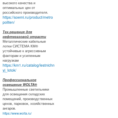
высокого качества и
оптимальных цен от
российского производителя.
https://soemi.ru/product/metro
politen/
Тех.решения для
нефтегазовой отрасти
Металлические кабельные
лотки СИСТЕМА КМ®
устойчивые к агрессивным
факторам и усиленным
нагрузкам
https://km1.ru/catalog/lestnichn
yj_lotok/
Профессиональное
освещение WOLTA®
Промышленные светильники
для освещения складских
помещений, производственных
цехов, парковок, хозяйственных
ангаров.
https://www.wolta.ru/