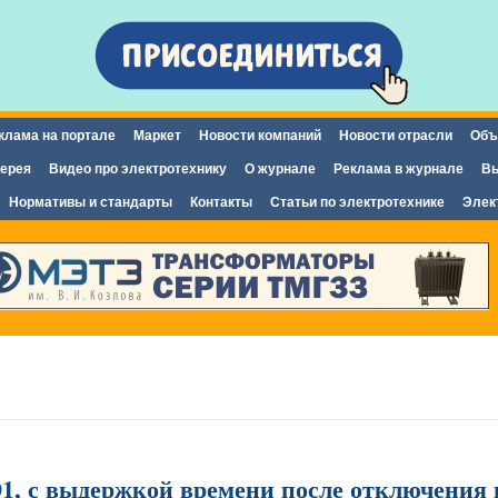
Перейти к
основному
содержанию
клама на портале
Маркет
Новости компаний
Новости отрасли
Объ
ерея
Видео про электротехнику
О журнале
Реклама в журнале
Вы
Нормативы и стандарты
Контакты
Статьи по электротехнике
Элек
1, с выдержкой времени после отключения п