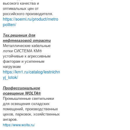
высокого качества и
оптимальных цен от
российского производителя.
https://soemi.ru/product/metro
politen/
Тех.решения для
нефтегазовой отрасти
Металлические кабельные
лотки СИСТЕМА КМ®
устойчивые к агрессивным
факторам и усиленным
нагрузкам
https://km1.ru/catalog/lestnichn
yj_lotok/
Профессиональное
освещение WOLTA®
Промышленные светильники
для освещения складских
помещений, производственных
цехов, парковок, хозяйственных
ангаров.
https://www.wolta.ru/