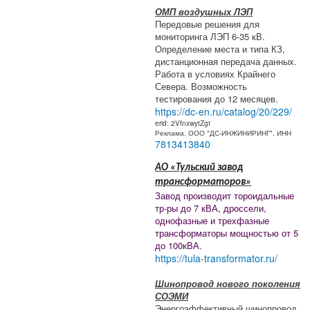
ОМП воздушных ЛЭП
Передовые решения для
мониторинга ЛЭП 6-35 кВ.
Определение места и типа КЗ,
дистанционная передача данных.
Работа в условиях Крайнего
Севера. Возможность
тестирования до 12 месяцев.
https://dc-en.ru/catalog/20/229/
erid: 2VfnxwytZgt
Реклама. ООО "ДС-ИНЖИНИРИНГ". ИНН
7813413840
АО «Тульский завод
трансформаторов»
Завод производит тороидальные
тр-ры до 7 кВА, дроссели,
однофазные и трехфазные
трансформаторы мощностью от 5
до 100кВА.
https://tula-transformator.ru/
Шинопровод нового поколения
СОЭМИ
Энергоэффективный шинопровод