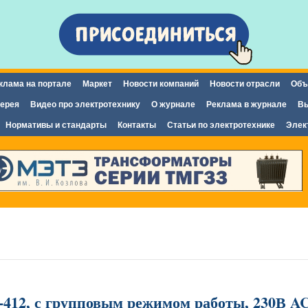
Перейти к
основному
содержанию
клама на портале
Маркет
Новости компаний
Новости отрасли
Объ
ерея
Видео про электротехнику
О журнале
Реклама в журнале
Вы
Нормативы и стандарты
Контакты
Статьи по электротехнике
Элек
-412, с групповым режимом работы, 230В A