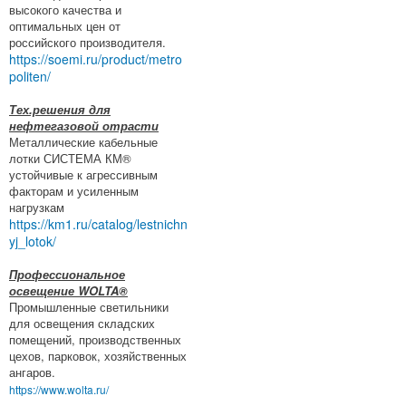
высокого качества и
оптимальных цен от
российского производителя.
https://soemi.ru/product/metro
politen/
Тех.решения для
нефтегазовой отрасти
Металлические кабельные
лотки СИСТЕМА КМ®
устойчивые к агрессивным
факторам и усиленным
нагрузкам
https://km1.ru/catalog/lestnichn
yj_lotok/
Профессиональное
освещение WOLTA®
Промышленные светильники
для освещения складских
помещений, производственных
цехов, парковок, хозяйственных
ангаров.
https://www.wolta.ru/