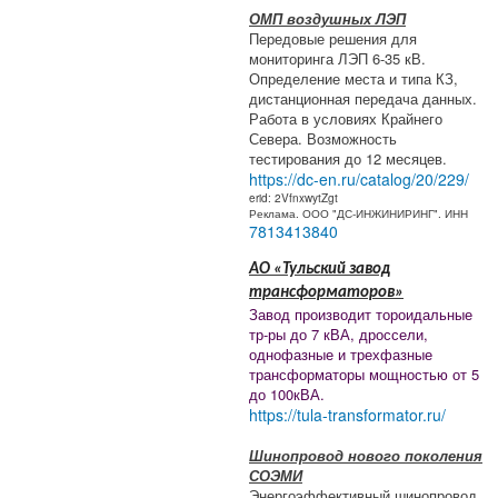
ОМП воздушных ЛЭП
Передовые решения для
мониторинга ЛЭП 6-35 кВ.
Определение места и типа КЗ,
дистанционная передача данных.
Работа в условиях Крайнего
Севера. Возможность
тестирования до 12 месяцев.
https://dc-en.ru/catalog/20/229/
erid: 2VfnxwytZgt
Реклама. ООО "ДС-ИНЖИНИРИНГ". ИНН
7813413840
АО «Тульский завод
трансформаторов»
Завод производит тороидальные
тр-ры до 7 кВА, дроссели,
однофазные и трехфазные
трансформаторы мощностью от 5
до 100кВА.
https://tula-transformator.ru/
Шинопровод нового поколения
СОЭМИ
Энергоэффективный шинопровод