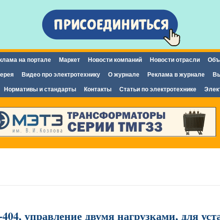
Перейти к
основному
содержанию
клама на портале
Маркет
Новости компаний
Новости отрасли
Объ
ерея
Видео про электротехнику
О журнале
Реклама в журнале
Вы
Нормативы и стандарты
Контакты
Статьи по электротехнике
Элек
-404, управление двумя нагрузками, для уст