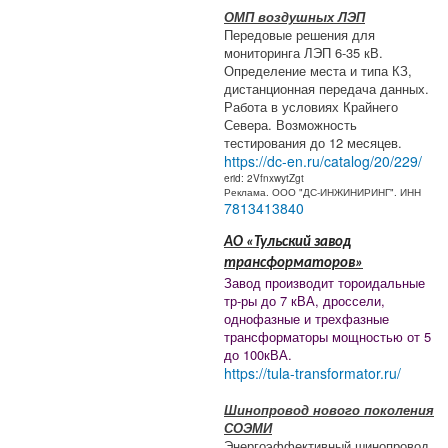
ОМП воздушных ЛЭП
Передовые решения для
мониторинга ЛЭП 6-35 кВ.
Определение места и типа КЗ,
дистанционная передача данных.
Работа в условиях Крайнего
Севера. Возможность
тестирования до 12 месяцев.
https://dc-en.ru/catalog/20/229/
erid: 2VfnxwytZgt
Реклама. ООО "ДС-ИНЖИНИРИНГ". ИНН
7813413840
АО «Тульский завод
трансформаторов»
Завод производит тороидальные
тр-ры до 7 кВА, дроссели,
однофазные и трехфазные
трансформаторы мощностью от 5
до 100кВА.
https://tula-transformator.ru/
Шинопровод нового поколения
СОЭМИ
Энергоэффективный шинопровод