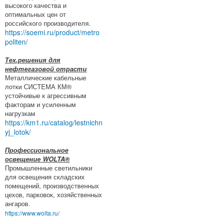
высокого качества и
оптимальных цен от
российского производителя.
https://soemi.ru/product/metro
politen/
Тех.решения для
нефтегазовой отрасти
Металлические кабельные
лотки СИСТЕМА КМ®
устойчивые к агрессивным
факторам и усиленным
нагрузкам
https://km1.ru/catalog/lestnichn
yj_lotok/
Профессиональное
освещение WOLTA®
Промышленные светильники
для освещения складских
помещений, производственных
цехов, парковок, хозяйственных
ангаров.
https://www.wolta.ru/