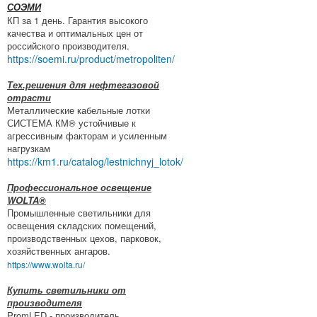
СОЭМИ
КП за 1 день. Гарантия высокого
качества и оптимальных цен от
российского производителя.
https://soemi.ru/product/metropoliten/
Тех.решения для нефтегазовой
отрасти
Металлические кабельные лотки
СИСТЕМА КМ® устойчивые к
агрессивным факторам и усиленным
нагрузкам
https://km1.ru/catalog/lestnichnyj_lotok/
Профессиональное освещение
WOLTA®
Промышленные светильники для
освещения складских помещений,
производственных цехов, парковок,
хозяйственных ангаров.
https://www.wolta.ru/
Купить светильники от
производителя
PromLED - производитель