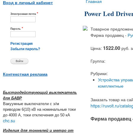
Вы здесь
Главная
Вход в личный кабинет
Power Led Drive
*
Электронная почта
*
Товарное предложени
Пароль
Фирма продавец -
Ру
Регистрация
1522.00
Цена:
руб. 
Забыли пароль?
Группа:
Рубрики:
Контекстная реклама
Устройства управ
комплектные
Быстродействующий выключатель
для БАВР
Заказать товар на са
Вакуумные выключатели с э/м
https://ruvolt.ru/cata
приводом 6(10) кВ на номинальные токи
до 4000 А, токи отключения до 50 кА
Фирма продавец 
chc.su
Изделия для тоннелей и метро от