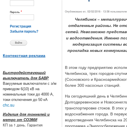
*
Опубликовано вт, 02/02/2016 - 13:58 пользовател
Пароль
Челябинск – металлурги
отдаленные районы. Не отс
Регистрация
сетей. Невозможно представ
Забыли пароль?
и водоотведения. Именно по
модернизация системы во
прокладка новых коммуника
Контекстная реклама
В этом году предприятию испол
Быстродействующий
Челябинска, трех городов-спутн
выключатель для БАВР
(Сосновского и Красноармейског
Вакуумные выключатели с э/м
более 300 насосных станций.
приводом 6(10) кВ на
номинальные токи до 4000 А,
На сегодняшний день в Челябинс
токи отключения до 50 кА
Долгодеревенское и Новосинегла
chc.su
транспортировке стоков. В эти
водоснабжения города. В перву
Изделия для тоннелей и
водоотведения Челябинска на 201
метро от СОЭМИ
КП за 1 день. Гарантия
программа «Энергосбережение и 