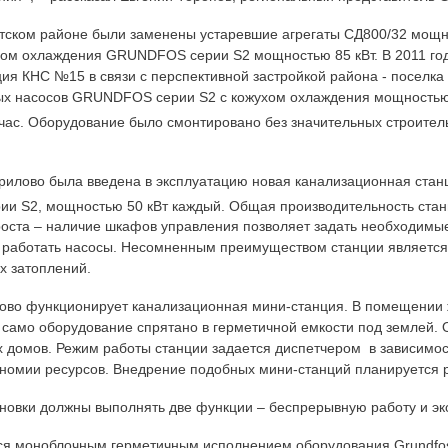
етском районе были заменены устаревшие агрегаты СД800/32 мощн
хом охлаждения GRUNDFOS серии S2 мощностью 85 кВт. В 2011 го
ия КНС №15 в связи с перспективной застройкой района - поселка
ых насосов GRUNDFOS серии S2 с кожухом охлаждения мощностью
час. Оборудование было смонтировано без значительных строитель
урилово была введена в эксплуатацию новая канализационная ста
рии S2, мощностью 50 кВт каждый. Общая производительность стан
роста – наличие шкафов управления позволяет задать необходимы
ут работать насосы. Несомненным преимуществом станции являетс
х затоплений.
илово функционирует канализационная мини-станция. В помещении
само оборудование спрятано в герметичной емкости под землей. 
х домов. Режим работы станции задается диспетчером в зависимо
кономии ресурсов. Внедрение подобных мини-станций планируется 
новки должны выполнять две функции – беспрерывную работу и эк
тся моноблочным герметичным исполнением оборудования Grundfo