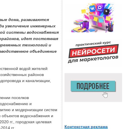
вые дома, развиваются
да увеличение инженерных
ной системы водоснабжения
орайонов, идет постоянная
временных технологий и
изводственное объединение
ественной водой жителей
охозяйственных районов
одопровода и канализации,
лении поселков
 водоснабжению и
звитию и модернизации систем
и объектов водоснабжения и
020 гг., городская целевая
Контекстная реклама
2014 гг.