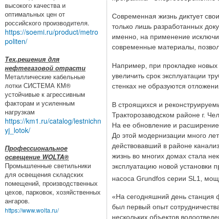
высокого качества и
оптимальных цен от
Современная жизнь диктует свои
российского производителя.
только лишь разработанных док
https://soemi.ru/product/metro
именно, на применение исключи
politen/
современные материалы, позвол
Тех.решения для
Например, при прокладке новых
нефтегазовой отрасти
увеличить срок эксплуатации тр
Металлические кабельные
лотки СИСТЕМА КМ®
стенках не образуются отложени
устойчивые к агрессивным
факторам и усиленным
В строящихся и реконструируемы
нагрузкам
Тракторозаводском районе г. Ч
https://km1.ru/catalog/lestnichn
На ее обновление и расширение 
yj_lotok/
До этой модернизации много лет
действовавший в районе канализ
Профессиональное
жизнь во многих домах стала не
освещение WOLTA®
Промышленные светильники
эксплуатацию новой установки 
для освещения складских
насоса Grundfos серии SL1, мощн
помещений, производственных
цехов, парковок, хозяйственных
«На сегодняшний день станция ф
ангаров.
был первый опыт сотрудничеств
https://www.wolta.ru/
нескольких объектов водоотведе