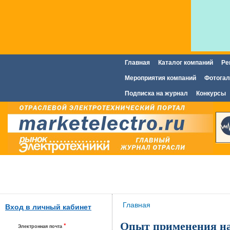
Главная
Каталог компаний
Ре
Главное меню
Мероприятия компаний
Фотогал
Подписка на журнал
Конкурсы
Вы здесь
Главная
Вход в личный кабинет
Опыт применения на
*
Электронная почта