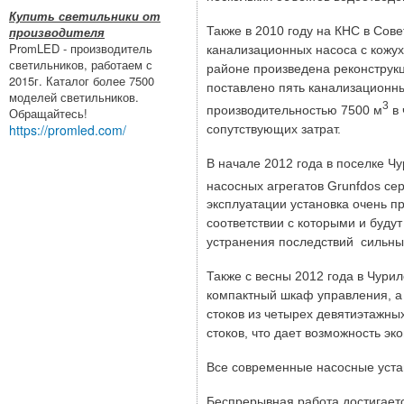
Купить светильники от
Также в 2010 году на КНС в Сов
производителя
PromLED - производитель
канализационных насоса с кожу
светильников, работаем с
районе произведена реконструкц
2015г. Каталог более 7500
поставлено пять канализационн
моделей светильников.
3
производительностью 7500 м
в 
Обращайтесь!
https://promled.com/
сопутствующих затрат.
В начале 2012 года в поселке Ч
насосных агрегатов Grunfdos се
эксплуатации установка очень п
соответствии с которыми и буд
устранения последствий сильны
Также с весны 2012 года в Чур
компактный шкаф управления, а 
стоков из четырех девятиэтажны
стоков, что дает возможность э
Все современные насосные уста
Беспрерывная работа достигае