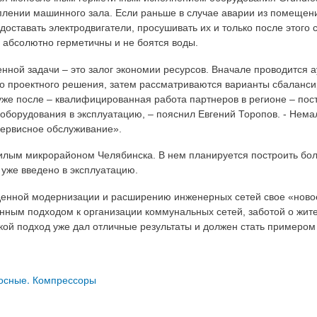
плении машинного зала. Если раньше в случае аварии из помещен
 доставать электродвигатели, просушивать их и только после этого с
ы абсолютно герметичны и не боятся воды.
нной задачи – это залог экономии ресурсов. Вначале проводится 
о проектного решения, затем рассматриваются варианты сбаланси
же после – квалифицированная работа партнеров в регионе – пост
 оборудования в эксплуатацию, – пояснил Евгений Торопов. - Не
сервисное обслуживание».
лым микрорайоном Челябинска. В нем планируется построить более
уже введено в эксплуатацию.
енной модернизации и расширению инженерных сетей свое «ново
нным подходом к организации коммунальных сетей, заботой о жит
кой подход уже дал отличные результаты и должен стать примеро
сосные. Компрессоры