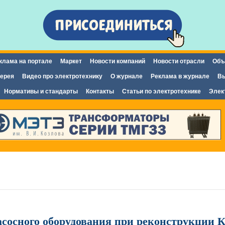
Перейти к
основному
содержанию
клама на портале
Маркет
Новости компаний
Новости отрасли
Объ
ерея
Видео про электротехнику
О журнале
Реклама в журнале
Вы
Нормативы и стандарты
Контакты
Статьи по электротехнике
Элек
сосного оборудования при реконструкции 