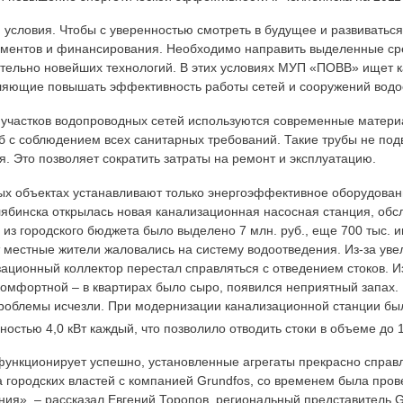
 условия. Чтобы с уверенностью смотреть в будущее и развивать
ументов и финансирования. Необходимо направить выделенные сре
тельно новейших технологий. В этих условиях МУП «ПОВВ» ищет к
яющие повышать эффективность работы сетей и сооружений водо
 участков водопроводных сетей используются современные матери
уб с соблюдением всех санитарных требований. Такие трубы не под
я. Это позволяет сократить затраты на ремонт и эксплуатацию.
х объектах устанавливают только энергоэффективное оборудование
елябинска открылась новая канализационная насосная станция, об
из городского бюджета было выделено 7 млн. руб., еще 700 тыс.
 местные жители жаловались на систему водоотведения. Из-за уве
ационный коллектор перестал справляться с отведением стоков. И
комфортной – в квартирах было сыро, появился неприятный запах.
проблемы исчезли. При модернизации канализационной станции бы
остью 4,0 кВт каждый, что позволило отводить стоки в объеме до 
ункционирует успешно, установленные агрегаты прекрасно справл
а городских властей с компанией Grundfos, со временем была пр
ния», – рассказал Евгений Торопов, региональный представитель G