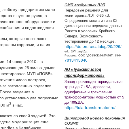
ОМП воздушных ЛЭП
Передовые решения для
ся, любому предприятию мало
мониторинга ЛЭП 6-35 кВ.
дства в нужное русло, а
Определение места и типа КЗ,
ачественное оборудование и
дистанционная передача данных.
снабжения и водоотведения.
Работа в условиях Крайнего
Севера. Возможность
алы, которые позволяют
тестирования до 12 месяцев.
вержены коррозии, и на их
https://dc-en.ru/catalog/20/229/
erid: 2VfnxwytZgt
Реклама. ООО "ДС-ИНЖИНИРИНГ". ИНН
7813413840
. 14 января 2010 г. в
служивающая 25 жилых домов.
АО «Тульский завод
 инвестировало МУП «ПОВВ».
трансформаторов»
личения числа построек,
Завод производит тороидальные
з-за затопленных подвалов
тр-ры до 7 кВА, дроссели,
однофазные и трехфазные
 После введения в
трансформаторы мощностью от 5
ло установлено два погружных
до 100кВА.
3
100 м
в час.
https://tula-transformator.ru/
яются со своей задачей. Это
Шинопровод нового поколения
оведена модернизация еще
СОЭМИ
Энергоэффективный шинопровод
rundfos в Челябинске.