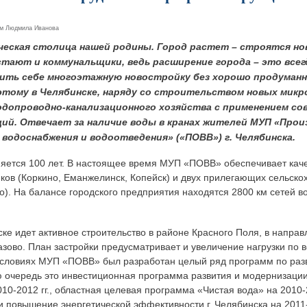
ем
Людмила Иванова
ческая столица нашей родины. Город растет – строятся но
тают и коммунальщики, ведь расширение города – это всег
ить себе многоэтажную новостройку без хорошо продуман
этому в Челябинске, наряду со строительством новых микр
допроводно-канализационного хозяйства с применением со
ций. Отвечает за наличие воды в кранах жителей МУП «Про
водоснабжения и водоотведения» («ПОВВ») г. Челябинска.
няется 100 лет. В настоящее время МУП «ПОВВ» обеспечивает кач
иков (Коркино, Еманжелинск, Копейск) и двух прилегающих сельск
о). На балансе городского предприятия находятся 2800 км сетей в
ке идет активное строительство в районе Красного Поля, в направ
зово. План застройки предусматривает и увеличение нагрузки по
х условиях МУП «ПОВВ» был разработан целый ряд программ по ра
ю очередь это инвестиционная программа развития и модернизаци
0-2012 гг., областная целевая программа «Чистая вода» на 2010-2
повышение энергетической эффективности г. Челябинска на 2011-