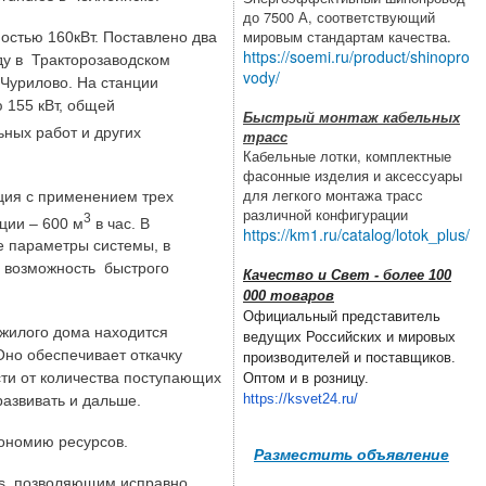
до 7500 А, соответствующий
мировым стандартам качества.
остью 160кВт. Поставлено два
https://soemi.ru/product/shinopro
ду в Тракторозаводском
vody/
 Чурилово. На станции
 155 кВт, общей
Быстрый монтаж кабельных
ных работ и других
трасс
Кабельные лотки, комплектные
фасонные изделия и аксессуары
для легкого монтажа трасс
нция с применением трех
различной конфигурации
3
ции – 600 м
в час. В
https://km1.ru/catalog/lotok_plus/
е параметры системы, в
я возможность быстрого
Качество и Свет - более 100
000 товаров
Официальный представитель
 жилого дома находится
ведущих Российских и мировых
Оно обеспечивает откачку
производителей и поставщиков.
сти от количества поступающих
Оптом и в розницу.
https://ksvet24.ru/
развивать и дальше.
ономию ресурсов.
Разместить объявление
s, позволяющим исправно