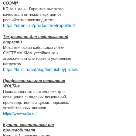
СОЭМИ
КП за 1 день. Гарантия высокого
качества и оптимальных цен от
российского производителя.
https://soemi.ru/product/metropoliten/
Тех.решения для нефтегазовой
отрасти
Металлические кабельные лотки
СИСТЕМА КМ® устойчивые к
агрессивным факторам и усиленным
нагрузкам
https://km1.ru/catalog/lestnichnyj_lotok/
Профессиональное освещение
WOLTA®
Промышленные светильники для
освещения складских помещений,
производственных цехов, парковок,
хозяйственных ангаров.
https://www.wolta.ru/
Купить светильники от
производителя
PromLED - производитель