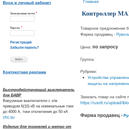
Вы здесь
Главная
Вход в личный кабинет
Контроллер MA
*
Электронная почта
*
Товарное предложение б
Пароль
Фирма продавец -
Руволь
Регистрация
по запросу
Цена:
Забыли пароль?
Группа:
Рубрики:
Контекстная реклама
Устройства управлен
защиты на напряжени
Быстродействующий выключатель
для БАВР
Заказать товар на сайте 
Вакуумные выключатели с э/м
https://ruvolt.ru/upload
приводом 6(10) кВ на номинальные токи
до 4000 А, токи отключения до 50 кА
Фирма продавец -
Ру
chc.su
Изделия для тоннелей и метро от