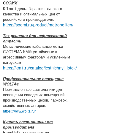
СОЭМИ
КП за 1 день. Гарантия высокого
качества и оптимальных цен от
российского производителя.
https://soemi.ru/product/metropoliten/
Тех.решения для нефтегазовой
отрасти
Металлические кабельные лотки
СИСТЕМА КМ® устойчивые к
агрессивным факторам и усиленным
нагрузкам
https://km1.ru/catalog/lestnichnyj_lotok/
Профессиональное освещение
WOLTA®
Промышленные светильники для
освещения складских помещений,
производственных цехов, парковок,
хозяйственных ангаров.
https://www.wolta.ru/
Купить светильники от
производителя
PromLED - производитель