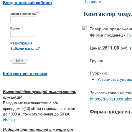
Вы здесь
Главная
Вход в личный кабинет
Контактор моду
*
Электронная почта
*
Товарное предложени
Пароль
Фирма продавец -
Ру
Регистрация
2611.00
Цена:
руб. 
Забыли пароль?
Группа:
Рубрики:
Контекстная реклама
Устройства управ
Быстродействующий выключатель
Заказать товар на са
для БАВР
https://ruvolt.ru/cat
Вакуумные выключатели с э/м
приводом 6(10) кВ на номинальные токи
Фирма продавец 
до 4000 А, токи отключения до 50 кА
chc.su
Изделия для тоннелей и метро от