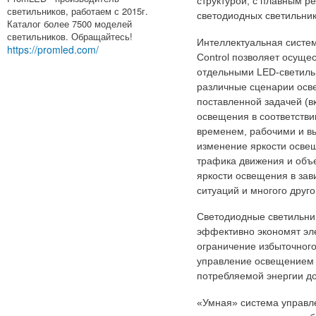
структурой, с плавным р
светильников, работаем с 2015г.
светодиодных светильник
Каталог более 7500 моделей
светильников. Обращайтесь!
Интеллектуальная систем
https://promled.com/
Control позволяет осуще
отдельными LED-светиль
различные сценарии осве
поставленной задачей (
освещения в соответстви
временем, рабочими и в
изменение яркости освещ
трафика движения и объ
яркости освещения в зав
ситуаций и многого друго
Светодиодные светильник
эффективно экономят эл
ограничение избыточного
управление освещением
потребляемой энергии до
«Умная» система управле