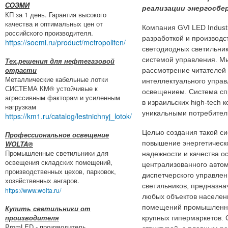
СОЭМИ
реализации энергосбе
КП за 1 день. Гарантия высокого
качества и оптимальных цен от
Компания GVI LED Indust
российского производителя.
разработкой и производ
https://soemi.ru/product/metropoliten/
светодиодных светильник
системой управления. М
Тех.решения для нефтегазовой
отрасти
рассмотрение читателей
Металлические кабельные лотки
интеллектуального упра
СИСТЕМА КМ® устойчивые к
освещением. Система сп
агрессивным факторам и усиленным
в израильских high-tech 
нагрузкам
уникальными потребител
https://km1.ru/catalog/lestnichnyj_lotok/
Целью создания такой с
Профессиональное освещение
WOLTA®
повышение энергетическ
Промышленные светильники для
надежности и качества о
освещения складских помещений,
централизованного автом
производственных цехов, парковок,
диспетчерского управле
хозяйственных ангаров.
светильников, предназна
https://www.wolta.ru/
любых объектов населенн
помещений промышленног
Купить светильники от
производителя
крупных гипермаркетов. 
PromLED - производитель