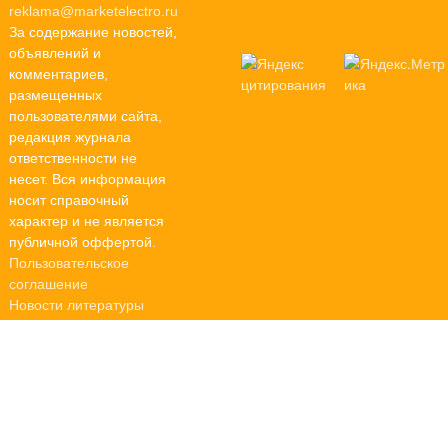
reklama@marketelectro.ru
За содержание новостей,
объявлений и
комментариев,
размещенных
пользователями сайта,
редакция журнала
ответственности не
несет. Вся информация
носит справочный
характер и не является
публичной оффертой.
Пользовательское
соглашение
Новости литературы