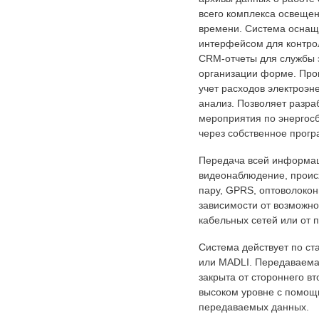
всего комплекса освеще
времени. Система оснащ
интерфейсом для контро
CRM-отчеты для службы э
организации форме. Про
учет расходов электроэн
анализ. Позволяет разра
мероприятия по энергос
через собственное прог
Передача всей информац
видеонаблюдение, происх
пару, GPRS, оптоволокон
зависимости от возможно
кабельных сетей или от 
Система действует по с
или MADLI. Передаваем
закрыта от стороннего в
высоком уровне с помо
передаваемых данных.