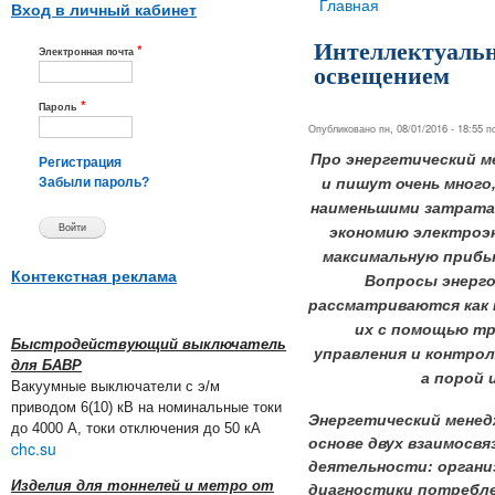
Вы здесь
Главная
Вход в личный кабинет
Интеллектуальн
*
Электронная почта
освещением
*
Пароль
Опубликовано пн, 08/01/2016 - 18:55 
Про энергетический м
Регистрация
и пишут очень много,
Забыли пароль?
наименьшими затрата
экономию электроэне
максимальную прибы
Контекстная реклама
Вопросы энерго
рассматриваются как 
их с помощью т
Быстродействующий выключатель
управления и контрол
для БАВР
а порой 
Вакуумные выключатели с э/м
приводом 6(10) кВ на номинальные токи
Энергетический мене
до 4000 А, токи отключения до 50 кА
основе двух взаимосвя
chc.su
деятельности: органи
Изделия для тоннелей и метро от
диагностики потребле