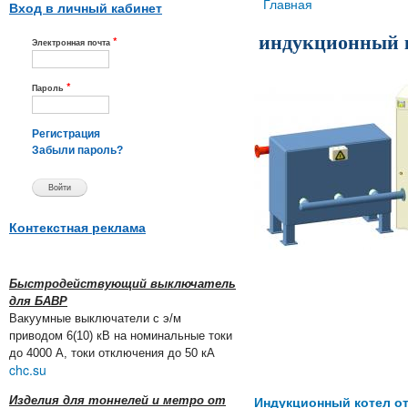
Вы здесь
Главная
Вход в личный кабинет
индукционный 
*
Электронная почта
*
Пароль
Регистрация
Забыли пароль?
Контекстная реклама
Быстродействующий выключатель
для БАВР
Вакуумные выключатели с э/м
приводом 6(10) кВ на номинальные токи
до 4000 А, токи отключения до 50 кА
chc.su
Изделия для тоннелей и метро от
Индукционный котел о