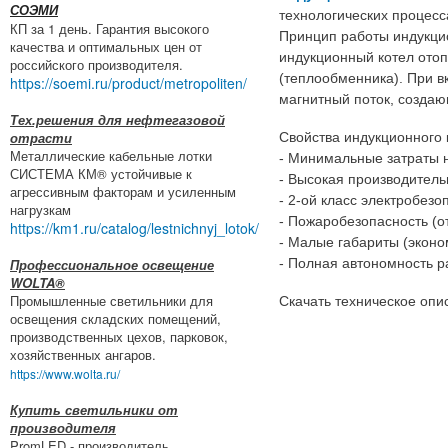
СОЭМИ
технологических процесс
КП за 1 день. Гарантия высокого
Принцип работы индукцио
качества и оптимальных цен от
индукционный котел отоп
российского производителя.
(теплообменника). При 
https://soemi.ru/product/metropoliten/
магнитный поток, создаю
Тех.решения для нефтегазовой
отрасти
Свойства индукционного 
Металлические кабельные лотки
- Минимальные затраты 
СИСТЕМА КМ® устойчивые к
- Высокая производитель
агрессивным факторам и усиленным
- 2-ой класс электробезо
нагрузкам
- Пожаробезопасность (о
https://km1.ru/catalog/lestnichnyj_lotok/
- Малые габариты (экон
Профессиональное освещение
- Полная автономность 
WOLTA®
Промышленные светильники для
Скачать техническое опи
освещения складских помещений,
производственных цехов, парковок,
хозяйственных ангаров.
https://www.wolta.ru/
Купить светильники от
производителя
PromLED - производитель