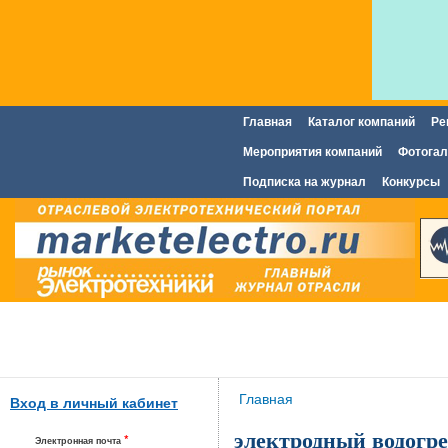
Главная
Каталог компаний
Ре
Главное меню
Мероприятия компаний
Фотогал
Подписка на журнал
Конкурсы
Вы здесь
Главная
Вход в личный кабинет
электродный водогр
*
Электронная почта