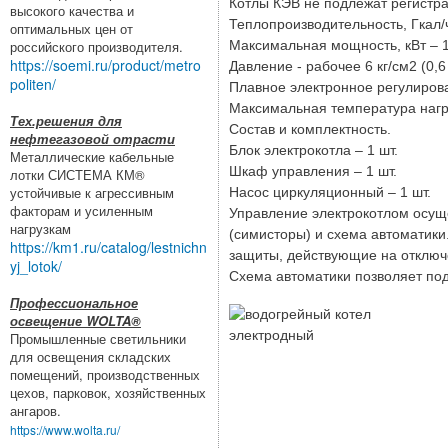
Котлы КЭВ не подлежат регистра
высокого качества и
Теплопроизводительность, Гкал/ча
оптимальных цен от
Максимальная мощность, кВт – 1
российского производителя.
https://soemi.ru/product/metro
Давление - рабочее 6 кг/см2 (0,6
politen/
Плавное электронное регулиров
Максимальная температура нагр
Тех.решения для
Состав и комплектность.
нефтегазовой отрасти
Блок электрокотла – 1 шт.
Металлические кабельные
Шкаф управления – 1 шт.
лотки СИСТЕМА КМ®
устойчивые к агрессивным
Насос циркуляционный – 1 шт.
факторам и усиленным
Управление электрокотлом осущ
нагрузкам
(симисторы) и схема автоматики
https://km1.ru/catalog/lestnichn
защиты, действующие на отключе
yj_lotok/
Схема автоматики позволяет по
Профессиональное
освещение WOLTA®
Промышленные светильники
для освещения складских
помещений, производственных
цехов, парковок, хозяйственных
ангаров.
https://www.wolta.ru/