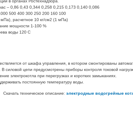
ции в органах Ростехнадзора.
с – 0,86 0,43 0,344 0,258 0,215 0,173 0,140 0,086
000 500 400 300 250 200 160 100
 мПа), расчетное 10 кг/см2 (1 мПа)
ание мощности 1-100 %
ева воды 120 С
ествляется от шкафа управления, в котором смонтированы автома
. В силовой цепи предусмотрены приборы контроля токовой нагрузк
ние электрокотла при перегрузках и коротких замыканиях.
ддерживать постоянную температуру воды.
Скачать техническое описание:
электродные водогрейные ко