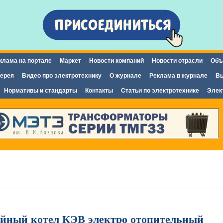
Перейти к
основному
содержанию
клама на портале
Маркет
Новости компаний
Новости отрасли
Объ
ерея
Видео про электротехнику
О журнале
Реклама в журнале
Вы
Нормативы и стандарты
Контакты
Статьи по электротехнике
Элек
ейный котел КЭВ электро отопительный