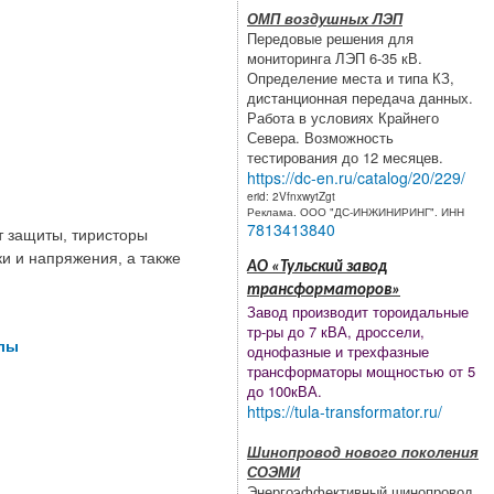
ОМП воздушных ЛЭП
Передовые решения для
мониторинга ЛЭП 6-35 кВ.
Определение места и типа КЗ,
дистанционная передача данных.
Работа в условиях Крайнего
Севера. Возможность
тестирования до 12 месяцев.
https://dc-en.ru/catalog/20/229/
erid: 2VfnxwytZgt
Реклама. ООО "ДС-ИНЖИНИРИНГ". ИНН
7813413840
т защиты, тиристоры
и и напряжения, а также
АО «Тульский завод
трансформаторов»
Завод производит тороидальные
тр-ры до 7 кВА, дроссели,
тлы
однофазные и трехфазные
трансформаторы мощностью от 5
до 100кВА.
https://tula-transformator.ru/
Шинопровод нового поколения
СОЭМИ
Энергоэффективный шинопровод