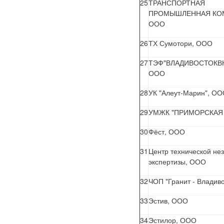
25
ТРАНСПОРТНАЯ
ПРОМЫШЛЕННАЯ КО
ООО
26
ТХ Сумотори, ООО
27
ТЭФ"ВЛАДИВОСТОКВ
ООО
28
УК "Алеут-Марин", О
29
УМЖК "ПРИМОРСКАЯ 
30
Фёст, ООО
31
Центр технической не
экспертизы, ООО
32
ЧОП "Гранит - Владив
33
Эстив, ООО
34
Эстилор, ООО