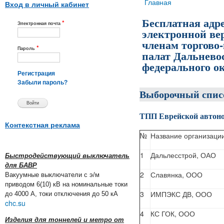
Вы здесь
Главная
Вход в личный кабинет
Бесплатная адр
*
Электронная почта
электронной ве
членам торгов
*
Пароль
палат Дальнево
федерального о
Регистрация
Забыли пароль?
Выборочный спис
ТПП Еврейской автоно
Контекстная реклама
№
Название организаци
1
Дальлесстрой, ОАО
Быстродействующий выключатель
для БАВР
2
Славянка, ООО
Вакуумные выключатели с э/м
приводом 6(10) кВ на номинальные токи
3
ИМПЭКС ДВ, ООО
до 4000 А, токи отключения до 50 кА
chc.su
4
КС ГОК, ООО
Изделия для тоннелей и метро от