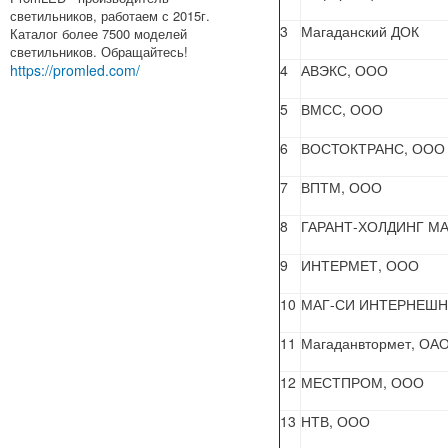
светильников, работаем с 2015г.
3
Магаданский ДОК
Каталог более 7500 моделей
светильников. Обращайтесь!
https://promled.com/
4
АВЭКС, ООО
5
ВМСС, ООО
6
ВОСТОКТРАНС, ООО
7
ВПТМ, ООО
8
ГАРАНТ-ХОЛДИНГ МА
9
ИНТЕРМЕТ, ООО
10
МАГ-СИ ИНТЕРНЕШН
11
Магаданвтормет, ОА
12
МЕСТПРОМ, ООО
13
НТВ, ООО