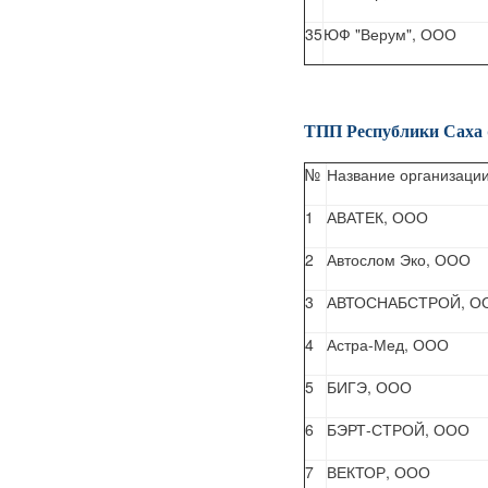
35
ЮФ "Верум", ООО
ТПП Республики Саха 
№
Название организаци
1
АВАТЕК, ООО
2
Автослом Эко, ООО
3
АВТОСНАБСТРОЙ, О
4
Астра-Мед, ООО
5
БИГЭ, ООО
6
БЭРТ-СТРОЙ, ООО
7
ВЕКТОР, ООО