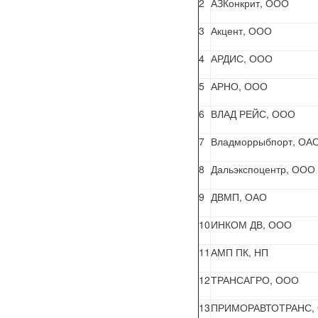
2
АЗКонкрит, ООО
3
Акцент, ООО
4
АРДИС, ООО
5
АРНО, ООО
6
ВЛАД РЕЙС, ООО
7
Владморрыбпорт, ОА
8
Дальэкспоцентр, ООО
9
ДВМП, ОАО
10
ИНКОМ ДВ, ООО
11
АМП ПК, НП
12
ТРАНСАГРО, ООО
13
ПРИМОРАВТОТРАНС,