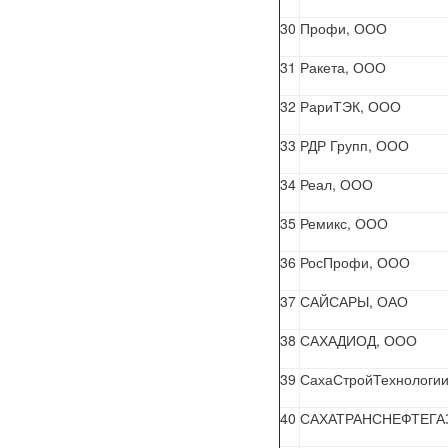
30
Профи, ООО
31
Ракета, ООО
32
РариТЭК, ООО
33
РДР Групп, ООО
34
Реал, ООО
35
Ремикс, ООО
36
РосПрофи, ООО
37
САЙСАРЫ, ОАО
38
САХАДИОД, ООО
39
СахаСтройТехнологи
40
САХАТРАНСНЕФТЕГА