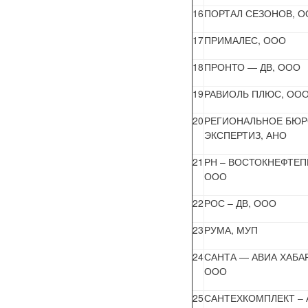
16
ПОРТАЛ СЕЗОНОВ, 
17
ПРИМАЛЕС, ООО
18
ПРОНТО — ДВ, ООО
19
РАВИОЛЬ ПЛЮС, ОО
20
РЕГИОНАЛЬНОЕ БЮ
ЭКСПЕРТИЗ, АНО
21
РН – ВОСТОКНЕФТЕП
ООО
22
РОС – ДВ, ООО
23
РУМА, МУП
24
САНТА — АВИА ХАБА
ООО
25
САНТЕХКОМПЛЕКТ – 