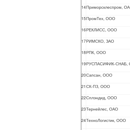
14
Приморсклеспром, О
15
ПромТех, ООО
16
РЕКЛИСС, ООО
17
РИМСКО, ЗАО
18
РПК, ООО
19
РУСПАСИФИК-СНАБ,
20
Сапсан, ООО
21
СК-ПЗ, ООО
22
Сплэндид, ООО
23
Тернейлес, ОАО
24
ТехноЛогистик, ООО