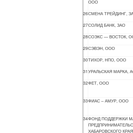
ООО
26
СМЕНА ТРЕЙДИНГ, З
27
СОЛИД БАНК, ЗАО
28
СОЭКС — ВОСТОК, 
29
СЭВЭН, ООО
30
ТИХОР, НПО, ООО
31
УРАЛЬСКАЯ МАРКА, 
32
ФЕТ, ООО
33
ФИАС – АМУР, ООО
34
ФОНД ПОДДЕРЖКИ М
ПРЕДПРИНИМАТЕЛЬС
ХАБАРОВСКОГО КРАЯ