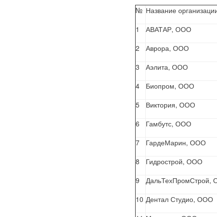
№
Название организаци
1
АВАТАР, ООО
2
Аврора, ООО
3
Аэлита, ООО
4
Биопром, ООО
5
Виктория, ООО
6
Гамбутс, ООО
7
ГардеМарин, ООО
8
Гидрострой, ООО
9
ДальТехПромСтрой,
10
Дентал Студио, ООО