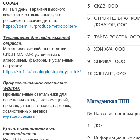
СОЭМИ
5
СКДВ, ООО
КП за 1 день. Гарантия высокого
качества и оптимальных цен от
6
СТРОИТЕЛЬНАЯ КО
российского производителя.
ДОНАТОР, ООО
https://soemi.ru/product/metropoliten/
7
ТАЙГА-ВОСТОК, ООО
Тех.решения для нефтегазовой
отрасти
Металлические кабельные лотки
8
ХЭЙ ХУА, ООО
СИСТЕМА КМ® устойчивые к
агрессивным факторам и усиленным
9
ЭВРИКА , ООО
нагрузкам
https://km1.ru/catalog/lestnichnyj_lotok/
10
ЭЛЕГАНТ, ОАО
Профессиональное освещение
WOLTA®
Промышленные светильники для
освещения складских помещений,
Магаданская ТПП
производственных цехов, парковок,
хозяйственных ангаров.
№
Название организаци
https://www.wolta.ru/
1
ДОК
Купить светильники от
производителя
2
Информационные си
PromLED - производитель